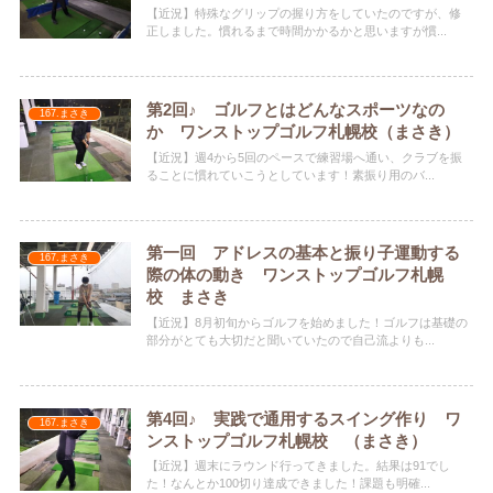
【近況】特殊なグリップの握り方をしていたのですが、修
正しました。慣れるまで時間かかるかと思いますが慣...
第2回♪ ゴルフとはどんなスポーツなの
167.まさき
か ワンストップゴルフ札幌校（まさき）
【近況】週4から5回のペースで練習場へ通い、クラブを振
ることに慣れていこうとしています！素振り用のバ...
第一回 アドレスの基本と振り子運動する
167.まさき
際の体の動き ワンストップゴルフ札幌
校 まさき
【近況】8月初旬からゴルフを始めました！ゴルフは基礎の
部分がとても大切だと聞いていたので自己流よりも...
第4回♪ 実践で通用するスイング作り ワ
167.まさき
ンストップゴルフ札幌校 （まさき）
【近況】週末にラウンド行ってきました。結果は91でし
た！なんとか100切り達成できました！課題も明確...