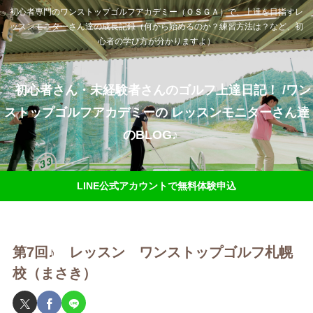
初心者専門のワンストップゴルフアカデミー（ＯＳＧＡ）で、上達を目指すレ
ッスンモニターさん達の成長記録（何から始めるのか？練習方法は？など、初
心者の学び方が分かりますよ）
初心者さん・未経験者さんのゴルフ上達日記！ /ワン
ストップゴルフアカデミーの レッスンモニターさん達
のBLOG♪
LINE公式アカウントで無料体験申込
第7回♪ レッスン ワンストップゴルフ札幌
校（まさき）