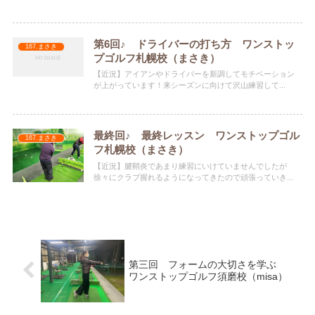
第6回♪ ドライバーの打ち方 ワンストッ
167.まさき
プゴルフ札幌校（まさき）
【近況】アイアンやドライバーを新調してモチベーション
が上がっています！来シーズンに向けて沢山練習して...
最終回♪ 最終レッスン ワンストップゴル
167.まさき
フ札幌校（まさき）
【近況】腱鞘炎であまり練習にいけていませんでしたが
徐々にクラブ握れるようになってきたので頑張っていき...
第三回 フォームの大切さを学ぶ
ワンストップゴルフ須磨校（misa）