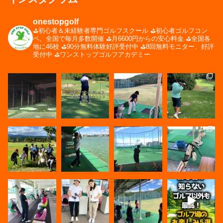
onestopgolf
⛳️初心者＆未経験者専門ゴルフスクール
⛳️初心者ゴルフコン
ペ、全国で毎月多数開催
⛳️月6600円からの安心料金
⛳️全国各
地に46校
⛳️90分無料体験好評受付中
⛳️8回無料モニター、好評
受付中
⛳️ワンストップゴルフアカデミー