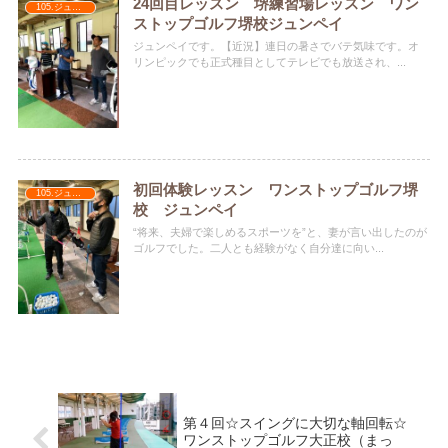
24回目レッスン 堺練習場レッスン ワン
105.ジュンペイ
ストップゴルフ堺校ジュンペイ
ジュンペイです。【近況】連日の暑さでバテ気味です。オ
リンピックでも正式種目としてテレビでも放送され、...
初回体験レッスン ワンストップゴルフ堺
105.ジュンペイ
校 ジュンペイ
“将来、夫婦で楽しめるスポーツを”と、妻が言い出したのが
ゴルフでした。二人とも経験がなく自分達に向い...
第４回☆スイングに大切な軸回転☆
ワンストップゴルフ大正校（まっ