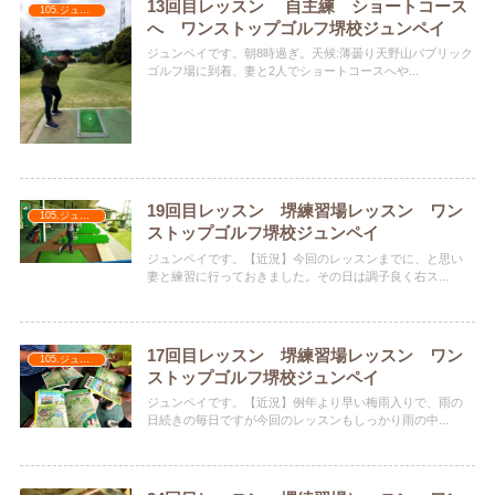
13回目レッスン 自主練 ショートコース
105.ジュンペイ
へ ワンストップゴルフ堺校ジュンペイ
ジュンペイです。朝8時過ぎ。天候:薄曇り天野山パブリック
ゴルフ場に到着、妻と2人でショートコースへや...
19回目レッスン 堺練習場レッスン ワン
105.ジュンペイ
ストップゴルフ堺校ジュンペイ
ジュンペイです。【近況】今回のレッスンまでに、と思い
妻と練習に行っておきました。その日は調子良く右ス...
17回目レッスン 堺練習場レッスン ワン
105.ジュンペイ
ストップゴルフ堺校ジュンペイ
ジュンペイです。【近況】例年より早い梅雨入りで、雨の
日続きの毎日ですが今回のレッスンもしっかり雨の中...