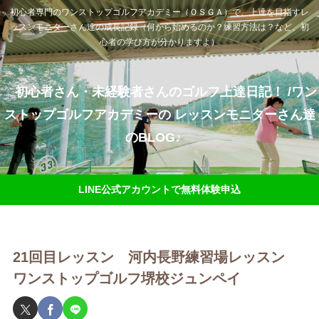
初心者専門のワンストップゴルフアカデミー（ＯＳＧＡ）で、上達を目指すレ
ッスンモニターさん達の成長記録（何から始めるのか？練習方法は？など、初
心者の学び方が分かりますよ）
初心者さん・未経験者さんのゴルフ上達日記！ /ワン
ストップゴルフアカデミーの レッスンモニターさん達
のBLOG♪
LINE公式アカウントで無料体験申込
21回目レッスン 河内長野練習場レッスン
ワンストップゴルフ堺校ジュンペイ