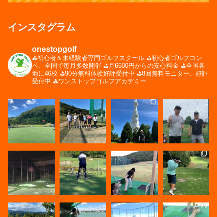
インスタグラム
onestopgolf
⛳️初心者＆未経験者専門ゴルフスクール
⛳️初心者ゴルフコン
ペ、全国で毎月多数開催
⛳️月6600円からの安心料金
⛳️全国各
地に46校
⛳️90分無料体験好評受付中
⛳️8回無料モニター、好評
受付中
⛳️ワンストップゴルフアカデミー