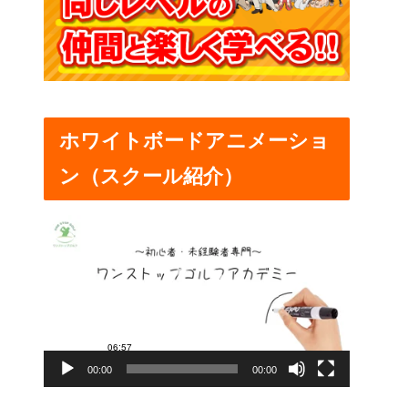
ホワイトボードアニメーショ
ン（スクール紹介）
動
画
プ
レ
ー
00:00
00:00
ヤ