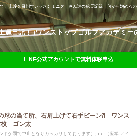
で、上達を目指すレッスンモニターさん達の成長記録（何から始めるの
達日記！ /ワンストップゴルフアカデミーの
LINE公式アカウントで無料体験申込
の球の当て所、右肩上げて右手ピーン⁈ ワンス
方校 ゴン太
ンドが雨で中止となりガッカリしております(´；ω；`)座学:アイ