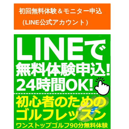
ー
初回無料体験＆モニター申込
（LINE公式アカウント）