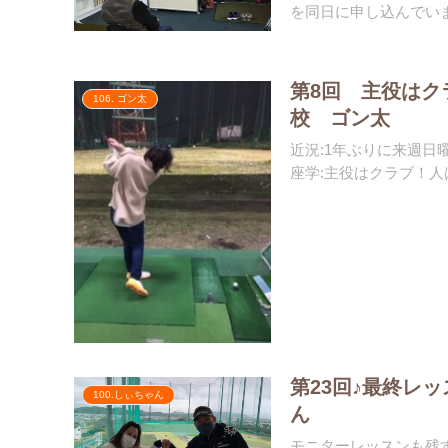
を同日に申し込んでいま
第8回 主役はク
106. ゴン太
校 ゴン太
近況:️1年ぶりに来週
座学:主役はクラブ！人は
第23回♪最終レ
100.しぃちゃん
ん
モニターレッスンも残