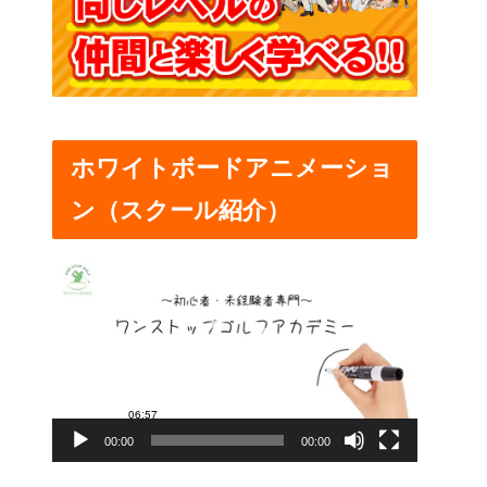
ホワイトボードアニメーショ
ン（スクール紹介）
動
画
プ
レ
ー
00:00
00:00
ヤ