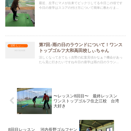
最近、左手にマメが出来てビックリしてる今日この頃です
今日の座学はスコアの付け方について簡単に教わりま...
第7回♪雨の日のラウンドについて！ワンス
100.しぃちゃん
トップゴルフ大和高田校しぃちゃん
涼しくなってきてもぅ吉野の紅葉見頃かなぁ？機会があっ
たら見に行きたいですね今日の座学は雨の日のラウン...
〜レッスン8回目〜 最終レッスン
ワンストップゴルフ住之江校 台湾
大好き
8回目レッスン 河内長野ゴルフセン