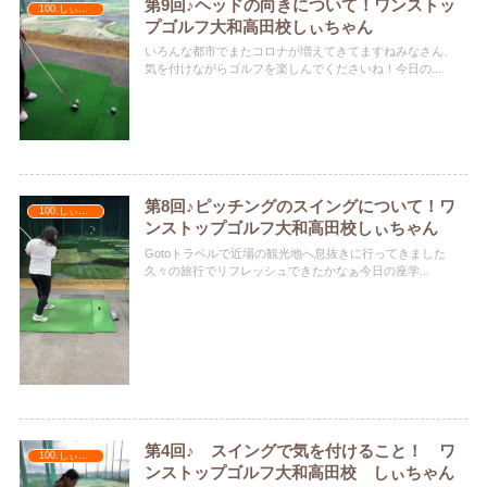
第9回♪ヘッドの向きについて！ワンストッ
100.しぃちゃん
プゴルフ大和高田校しぃちゃん
いろんな都市でまたコロナが増えてきてますねみなさん、
気を付けながらゴルフを楽しんでくださいね！今日の...
第8回♪ピッチングのスイングについて！ワ
100.しぃちゃん
ンストップゴルフ大和高田校しぃちゃん
Gotoトラベルで近場の観光地へ息抜きに行ってきました
久々の旅行でリフレッシュできたかなぁ今日の座学...
第4回♪ スイングで気を付けること！ ワ
100.しぃちゃん
ンストップゴルフ大和高田校 しぃちゃん