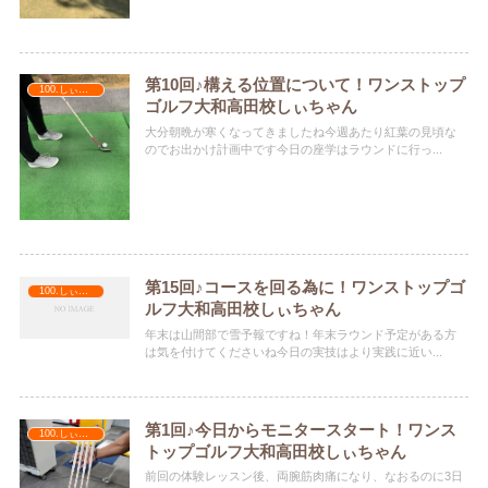
第10回♪構える位置について！ワンストップ
100.しぃちゃん
ゴルフ大和高田校しぃちゃん
大分朝晩が寒くなってきましたね今週あたり紅葉の見頃な
のでお出かけ計画中です今日の座学はラウンドに行っ...
第15回♪コースを回る為に！ワンストップゴ
100.しぃちゃん
ルフ大和高田校しぃちゃん
年末は山間部で雪予報ですね！年末ラウンド予定がある方
は気を付けてくださいね今日の実技はより実践に近い...
第1回♪今日からモニタースタート！ワンス
100.しぃちゃん
トップゴルフ大和高田校しぃちゃん
前回の体験レッスン後、両腕筋肉痛になり、なおるのに3日