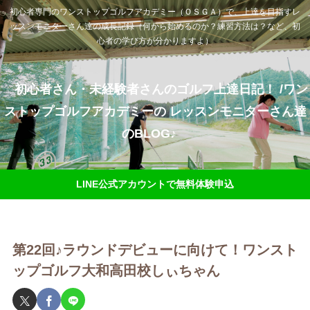
初心者専門のワンストップゴルフアカデミー（ＯＳＧＡ）で、上達を目指すレ
ッスンモニターさん達の成長記録（何から始めるのか？練習方法は？など、初
心者の学び方が分かりますよ）
初心者さん・未経験者さんのゴルフ上達日記！ /ワン
ストップゴルフアカデミーの レッスンモニターさん達
のBLOG♪
LINE公式アカウントで無料体験申込
第22回♪ラウンドデビューに向けて！ワンスト
ップゴルフ大和高田校しぃちゃん