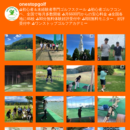
onestopgolf
⛳️初心者＆未経験者専門ゴルフスクール
⛳️初心者ゴルフコン
ペ、全国で毎月多数開催
⛳️月6600円からの安心料金
⛳️全国各
地に46校
⛳️90分無料体験好評受付中
⛳️8回無料モニター、好評
受付中
⛳️ワンストップゴルフアカデミー