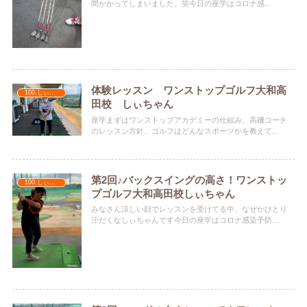
間かかってしまいました。笑今日の座学はコロナ感...
体験レッスン ワンストップゴルフ大和高
100.しぃちゃん
田校 しぃちゃん
座学まずはワンストップアカデミーの仕組み、高磯コーチ
のレッスン方針、ゴルフはどんなスポーツかを教えて...
第2回♪バックスイングの高さ！ワンストッ
100.しぃちゃん
プゴルフ大和高田校しぃちゃん
みなさん涼しい顔でレッスンを受けてる中、なぜかひとり
汗だくなしぃちゃんです今日の座学はコロナ感染予防...