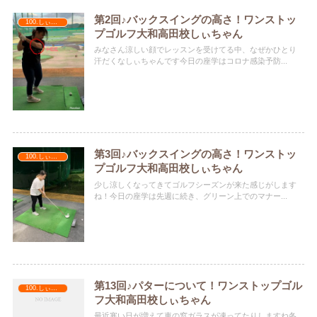
第2回♪バックスイングの高さ！ワンストッ
100.しぃちゃん
プゴルフ大和高田校しぃちゃん
みなさん涼しい顔でレッスンを受けてる中、なぜかひとり
汗だくなしぃちゃんです今日の座学はコロナ感染予防...
第3回♪バックスイングの高さ！ワンストッ
100.しぃちゃん
プゴルフ大和高田校しぃちゃん
少し涼しくなってきてゴルフシーズンが来た感じがします
ね！今日の座学は先週に続き、グリーン上でのマナー...
第13回♪パターについて！ワンストップゴル
100.しぃちゃん
フ大和高田校しぃちゃん
最近寒い日が増えて車の窓ガラスが凍ってたりしますね冬