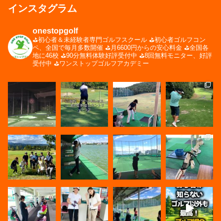
インスタグラム
onestopgolf
⛳️初心者＆未経験者専門ゴルフスクール
⛳️初心者ゴルフコン
ペ、全国で毎月多数開催
⛳️月6600円からの安心料金
⛳️全国各
地に46校
⛳️90分無料体験好評受付中
⛳️8回無料モニター、好評
受付中
⛳️ワンストップゴルフアカデミー