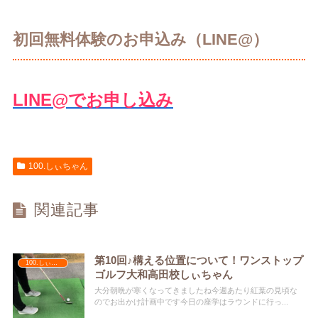
初回無料体験のお申込み（LINE@）
LINE@でお申し込み
100.しぃちゃん
関連記事
第10回♪構える位置について！ワンストップ
100.しぃちゃん
ゴルフ大和高田校しぃちゃん
大分朝晩が寒くなってきましたね今週あたり紅葉の見頃な
のでお出かけ計画中です今日の座学はラウンドに行っ...