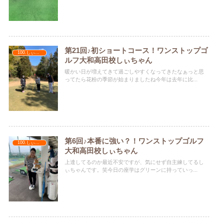
第21回♪初ショートコース！ワンストップゴ
100.しぃちゃん
ルフ大和高田校しぃちゃん
暖かい日が増えてきて過ごしやすくなってきたなぁっと思
ってたら花粉の季節が始まりましたね今年は去年に比...
第6回♪本番に強い？！ワンストップゴルフ
100.しぃちゃん
大和高田校しぃちゃん
上達してるのか最近不安ですが、気にせず自主練してるし
ぃちゃんです。笑今日の座学はグリーンに持っていっ...