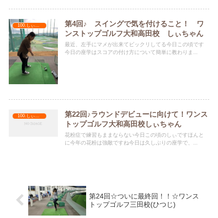
第4回♪ スイングで気を付けること！ ワ
100.しぃちゃん
ンストップゴルフ大和高田校 しぃちゃん
最近、左手にマメが出来てビックリしてる今日この頃です
今日の座学はスコアの付け方について簡単に教わりま...
第22回♪ラウンドデビューに向けて！ワンス
100.しぃちゃん
トップゴルフ大和高田校しぃちゃん
花粉症で練習もままならない今日この頃のしぃですほんと
に今年の花粉は強敵ですね今日は久しぶりの座学で、...
第24回☆ついに最終回！！☆ワンス
トップゴルフ三田校(ひつじ)