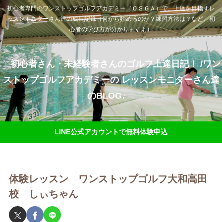
初心者専門のワンストップゴルフアカデミー（ＯＳＧＡ）で、上達を目指すレ
ッスンモニターさん達の成長記録（何から始めるのか？練習方法は？など、初
心者の学び方が分かりますよ）
初心者さん・未経験者さんのゴルフ上達日記！ /ワン
ストップゴルフアカデミーの レッスンモニターさん達
のBLOG♪
LINE公式アカウントで無料体験申込
体験レッスン ワンストップゴルフ大和高田
校 しぃちゃん