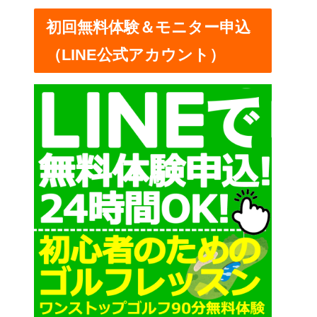
ー
初回無料体験＆モニター申込
（LINE公式アカウント）