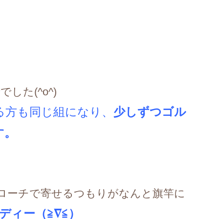
た(^o^)
る方も同じ組になり
、
少しずつゴル
す。
ローチで寄せるつもりがなんと旗竿に
ディー（≧∇≦）