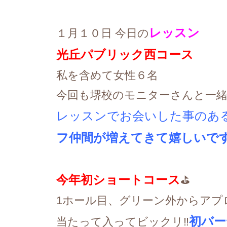
レッスン
１月１０日 今日の
光丘パブリック西コース
私を含めて女性６名
今回も堺校のモニターさんと一緒でし
レッスンでお会いした事のあ
フ仲間が増えてきて嬉しいで
今年初ショートコース
⛳️
1ホール目、グリーン外からアプ
初バー
当たって入ってビックリ‼️