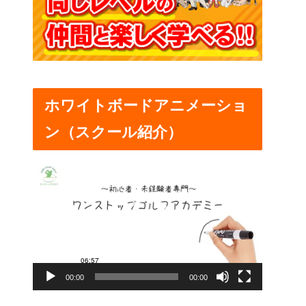
ホワイトボードアニメーショ
ン（スクール紹介）
動
画
プ
レ
ー
00:00
00:00
ヤ