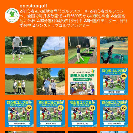
onestopgolf
⛳️初心者＆未経験者専門ゴルフスクール
⛳️初心者ゴルフコン
ペ、全国で毎月多数開催
⛳️月6600円からの安心料金
⛳️全国各
地に46校
⛳️90分無料体験好評受付中
⛳️8回無料モニター、好評
受付中
⛳️ワンストップゴルフアカデミー