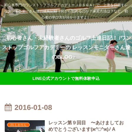
初心者専門のワンストップゴルフアカデミー（ＯＳＧＡ）で、上達を目指すレ
ッスンモニターさん達の成長記録（何から始めるのか？練習方法は？など、初
心者の学び方が分かりますよ）
初心者さん・未経験者さんのゴルフ上達日記！ /ワン
ストップゴルフアカデミーの レッスンモニターさん達
のBLOG♪
LINE公式アカウントで無料体験申込
2016-01-08
レッスン第９回目 〜あけましてお
21.しおりん
めでとうございます(ж^□^ж)ﾉ A