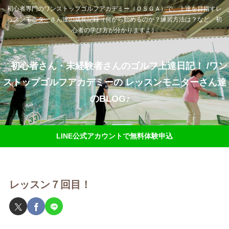
初心者専門のワンストップゴルフアカデミー（ＯＳＧＡ）で、上達を目指すレ
ッスンモニターさん達の成長記録（何から始めるのか？練習方法は？など、初
心者の学び方が分かりますよ）
初心者さん・未経験者さんのゴルフ上達日記！ /ワン
ストップゴルフアカデミーの レッスンモニターさん達
のBLOG♪
LINE公式アカウントで無料体験申込
レッスン７回目！