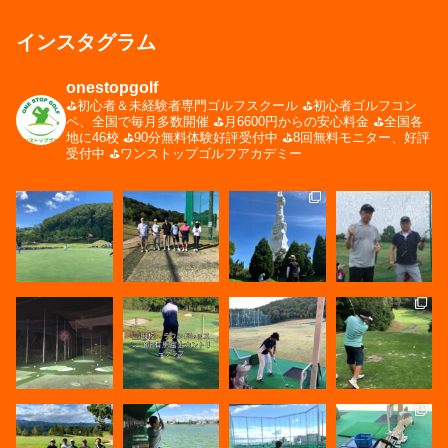
インスタグラム
onestopgolf
⛳️初心者＆未経験者専門ゴルフスクール
⛳️初心者ゴルフコン
ペ、全国で毎月多数開催
⛳️月6600円からの安心料金
⛳️全国各
地に46校
⛳️90分無料体験好評受付中
⛳️8回無料モニター、好評
受付中
⛳️ワンストップゴルフアカデミー