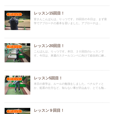
レッスン15回目！
07.りっつ
皆さんこんばんは。りっつです。15回目の今日は、まず座
学でアプローチの基本を習いました。アプローチは...
レッスン20回目！
07.りっつ
こんばんは。りっつです。本日、２０回目のレッスンで
す。今日は、来週のスクールコンペに向けて総合的に練...
レッスン5回目！
07.りっつ
本日の座学は、ルールの勉強をしました。ペナルティと
か、処置の仕方など、知らない事が沢山あり、とても勉...
レッスン９回目！
07.りっつ