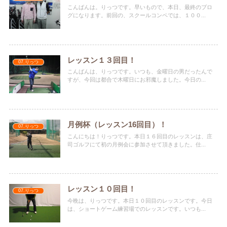
こんばんは。りっつです。早いもので、本日、最終のブロ
グになります。前回の、スクールコンペでは、１００...
レッスン１３回目！
07.りっつ
こんばんは、りっつです。いつも、金曜日の男だったんで
すが、今回は都合で木曜日にお邪魔しました。今日の...
月例杯（レッスン16回目）！
07.りっつ
こんにちは！りっつです。本日１６回目のレッスンは、庄
司ゴルフにて初の月例会に参加させて頂きました。仕...
レッスン１０回目！
07.りっつ
今晩は、りっつです。本日１０回目のレッスンです。今日
は、ショートゲーム練習場でのレッスンです。いつも...