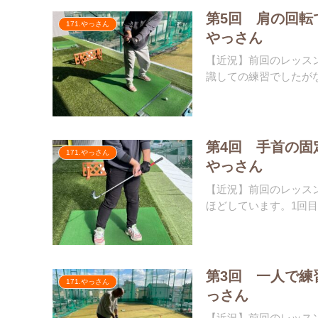
第5回 肩の回
171.やっさん
やっさん
【近況】前回のレッス
識しての練習でしたがな
第4回 手首の
171.やっさん
やっさん
【近況】前回のレッスン
ほどしています。1回目
第3回 一人で練
171.やっさん
っさん
【近況】前回のレッス