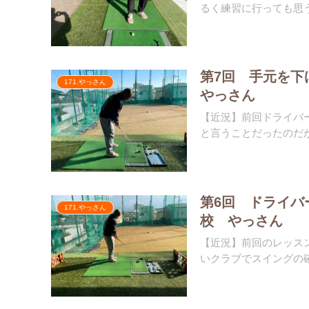
るく練習に行っても思う
第7回 手元を
171.やっさん
やっさん
【近況】前回ドライバ
と言うことだったのだが
第6回 ドライバ
171.やっさん
校 やっさん
【近況】前回のレッス
いクラブでスイングの確