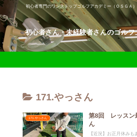
初心者専門のワンストップゴルフアカデミー（ＯＳＧＡ）
初心者さん・未経験者さんのゴルフ上
171.やっさん
第8回 レッスン
171.やっさん
ん
【近況】お正月休みも