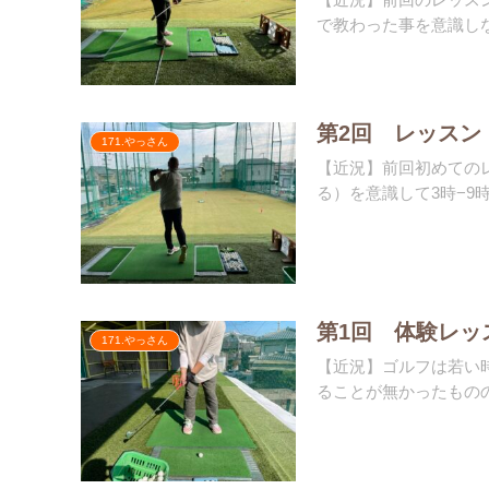
で教わった事を意識しな
第2回 レッスン
171.やっさん
【近況】前回初めての
る）を意識して3時−9時
第1回 体験レッ
171.やっさん
【近況】ゴルフは若い
ることが無かったものの