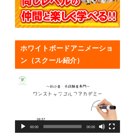
ホワイトボードアニメーショ
ン（スクール紹介）
動
画
プ
レ
ー
00:00
00:00
ヤ