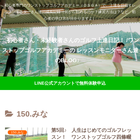
初心者専門のワンストップゴルフアカデミー（ＯＳＧＡ）で、上達を目指すレ
ッスンモニターさん達の成長記録（何から始めるのか？練習方法は？など、初
心者の学び方が分かりますよ）
初心者さん・未経験者さんのゴルフ上達日記！ /ワン
ストップゴルフアカデミーの レッスンモニターさん達
のBLOG♪
LINE公式アカウントで無料体験申込
150.みな
第5回♪ 人生はじめてのゴルフレッ
150.みな
スン！ ワンストップゴルフ四條畷