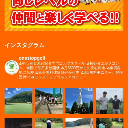
インスタグラム
onestopgolf
⛳️初心者＆未経験者専門ゴルフスクール
⛳️初心者ゴルフコン
ペ、全国で毎月多数開催
⛳️月6600円からの安心料金
⛳️全国各
地に46校
⛳️90分無料体験好評受付中
⛳️8回無料モニター、好評
受付中
⛳️ワンストップゴルフアカデミー