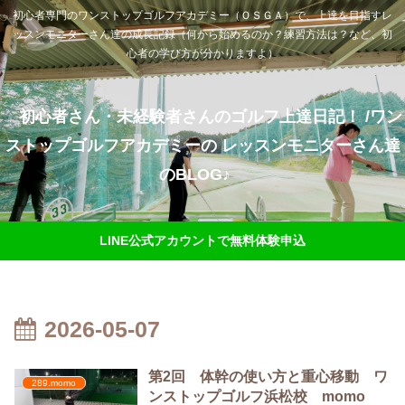
初心者専門のワンストップゴルフアカデミー（ＯＳＧＡ）で、上達を目指すレ
ッスンモニターさん達の成長記録（何から始めるのか？練習方法は？など、初
心者の学び方が分かりますよ）
初心者さん・未経験者さんのゴルフ上達日記！ /ワン
ストップゴルフアカデミーの レッスンモニターさん達
のBLOG♪
LINE公式アカウントで無料体験申込
2026-05-07
第2回 体幹の使い方と重心移動 ワ
289.momo
ンストップゴルフ浜松校 momo