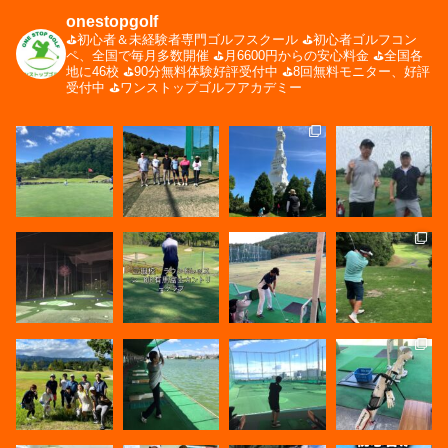
onestopgolf
⛳️初心者＆未経験者専門ゴルフスクール
⛳️初心者ゴルフコン
ペ、全国で毎月多数開催
⛳️月6600円からの安心料金
⛳️全国各
地に46校
⛳️90分無料体験好評受付中
⛳️8回無料モニター、好評
受付中
⛳️ワンストップゴルフアカデミー