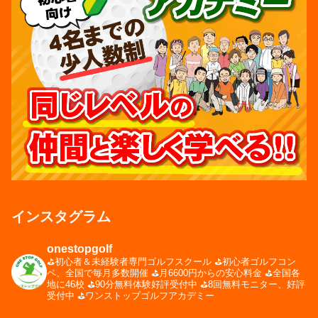
インスタグラム
onestopgolf
⛳️初心者＆未経験者専門ゴルフスクール
⛳️初心者ゴルフコン
ペ、全国で毎月多数開催
⛳️月6600円からの安心料金
⛳️全国各
地に46校
⛳️90分無料体験好評受付中
⛳️8回無料モニター、好評
受付中
⛳️ワンストップゴルフアカデミー