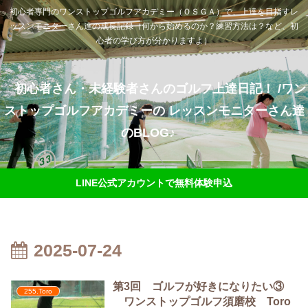
初心者専門のワンストップゴルフアカデミー（ＯＳＧＡ）で、上達を目指すレ
ッスンモニターさん達の成長記録（何から始めるのか？練習方法は？など、初
心者の学び方が分かりますよ）
初心者さん・未経験者さんのゴルフ上達日記！ /ワン
ストップゴルフアカデミーの レッスンモニターさん達
のBLOG♪
LINE公式アカウントで無料体験申込
2025-07-24
第3回 ゴルフが好きになりたい③
255.Toro
ワンストップゴルフ須磨校 Toro