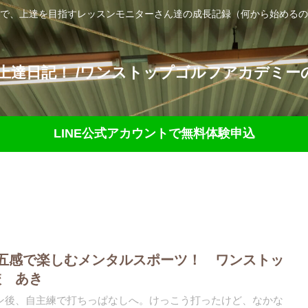
で、上達を目指すレッスンモニターさん達の成長記録（何から始めるの
達日記！ /ワンストップゴルフアカデミーの
LINE公式アカウントで無料体験申込
五感で楽しむメンタルスポーツ！ ワンストッ
校 あき
ン後、自主練で打ちっぱなしへ。けっこう打ったけど、なかな