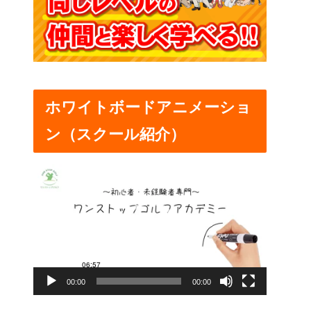
ホワイトボードアニメーショ
ン（スクール紹介）
動
画
プ
レ
ー
00:00
00:00
ヤ