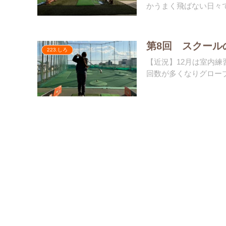
かうまく飛ばない日々で
第8回 スクール
223.しろ
【近況】12月は室内
回数が多くなりグローブ