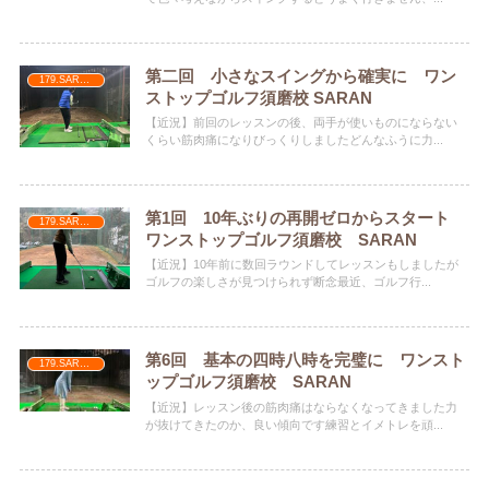
第二回 小さなスイングから確実に ワン
179.SARAN
ストップゴルフ須磨校 SARAN
【近況】前回のレッスンの後、両手が使いものにならない
くらい筋肉痛になりびっくりしましたどんなふうに力...
第1回 10年ぶりの再開ゼロからスタート
179.SARAN
ワンストップゴルフ須磨校 SARAN
【近況】10年前に数回ラウンドしてレッスンもしましたが
ゴルフの楽しさが見つけられず断念最近、ゴルフ行...
第6回 基本の四時八時を完璧に ワンスト
179.SARAN
ップゴルフ須磨校 SARAN
【近況】レッスン後の筋肉痛はならなくなってきました力
が抜けてきたのか、良い傾向です練習とイメトレを頑...