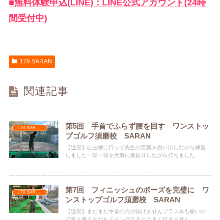
■無料体験申込(LINE)：LINE公式アカウント(24時
間受付中)
179.SARAN
関連記事
第5回 手首でふらず腰を回す ワンストッ
179.SARAN
プゴルフ須磨校 SARAN
【近況】自主練に行って先生の言葉を思い出しながら練習
しました一球一球を大事に素振りしながら打ちました...
第7回 フィニッシュのポーズを完璧に ワ
179.SARAN
ンストップゴルフ須磨校 SARAN
【近況】まだまだ手首の力が抜けませんプラス体も硬いの
で色々考えながらスイングするとうまく行きません、...