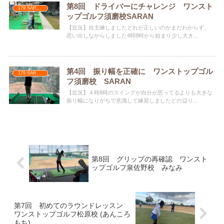
第8回 ドライバーにチャレンジ ワンスト
179.SARAN
ップゴルフ須磨校SARAN
【近況】自主練しましたどれが正しいのかまだわからず、
思い出しながらしました4時8時から始まり少し大き...
第4回 振り幅を正確に ワンストップゴル
179.SARAN
フ須磨校 SARAN
【近況】４時8時のスイングが自分が思ってるよりも大きな
振り幅になりがちで意識して練習しましたどの辺り...
第8回 グリップの再確認 ワンスト
ップゴルフ泉佐野校 みなみ
第7回 初めてのラウンドレッスン
ワンストップゴルフ松原校 (あんころ
もち)