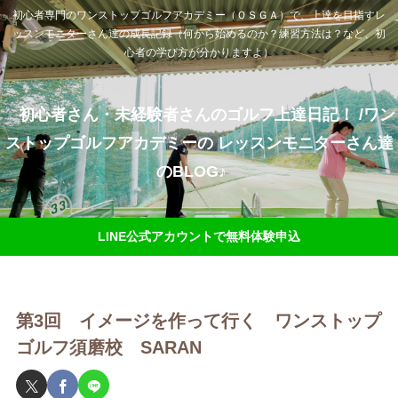
初心者専門のワンストップゴルフアカデミー（ＯＳＧＡ）で、上達を目指すレ
ッスンモニターさん達の成長記録（何から始めるのか？練習方法は？など、初
心者の学び方が分かりますよ）
初心者さん・未経験者さんのゴルフ上達日記！ /ワン
ストップゴルフアカデミーの レッスンモニターさん達
のBLOG♪
LINE公式アカウントで無料体験申込
第3回 イメージを作って行く ワンストップ
ゴルフ須磨校 SARAN