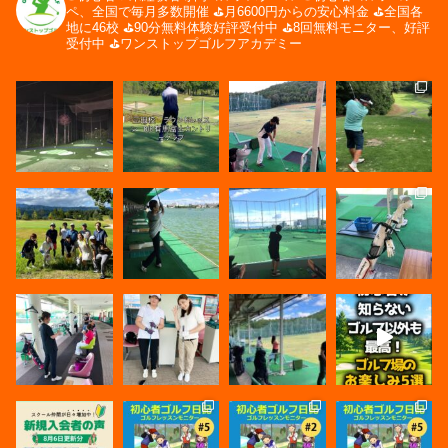
ペ、全国で毎月多数開催
⛳️月6600円からの安心料金
⛳️全国各
地に46校
⛳️90分無料体験好評受付中
⛳️8回無料モニター、好評
受付中
⛳️ワンストップゴルフアカデミー