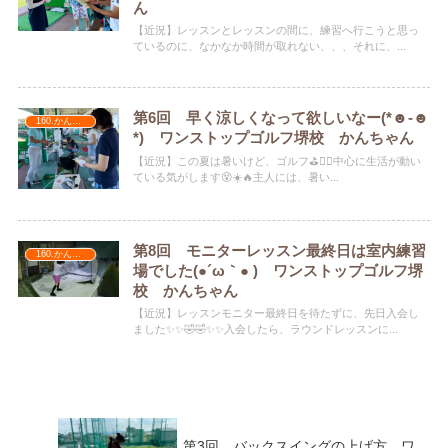
ん
【近況】レッスンとレッスンの間に、練習へ行こうと思っ
ているのに、なかなか時間が取れない、、、それに、...
第6回 早く涼しくなって欲しいなー(*☻-☻
160.かんちゃん
*) ワンストップゴルフ堺校 かんちゃん
【近況】この夏は暑いけど、ゴルフ⛳️🏌️‍♀️中心に生活が動い
ている気がします😵☀️🔥主人には、暑い...
第8回 モニターレッスン最終日は室内練習
160.かんちゃん
場でした(●´ω｀● ) ワンストップゴルフ堺
校 かんちゃん
【近況】レッスンモニター最終日を待たずに、先日入会し
ました✨✨🤣🤣✨✨入会したら、ラウンドレッスンに...
第3回 バックスイングの上げ方 ワ