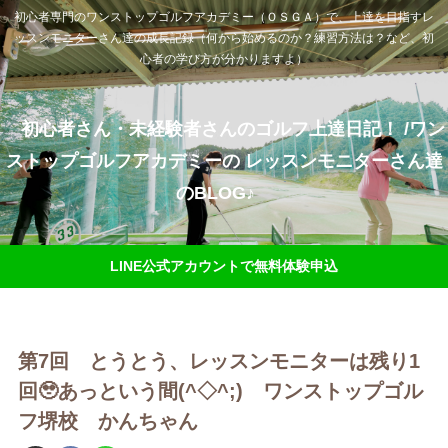
初心者専門のワンストップゴルフアカデミー（ＯＳＧＡ）で、上達を目指すレ
ッスンモニターさん達の成長記録（何から始めるのか？練習方法は？など、初
心者の学び方が分かりますよ）
初心者さん・未経験者さんのゴルフ上達日記！ /ワン
ストップゴルフアカデミーの レッスンモニターさん達
のBLOG♪
LINE公式アカウントで無料体験申込
第7回 とうとう、レッスンモニターは残り1
回🥹あっという間(^◇^;) ワンストップゴル
フ堺校 かんちゃん