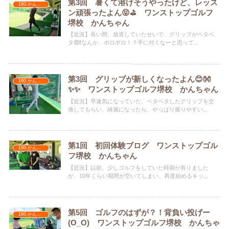
第3回 暑くて溶けそうやったけど、レッス
160.かんちゃん
ン頑張ったよん😝⛳️ ワンストップゴルフ
堺校 かんちゃん
【近況】長い間、放置していたせいで、グリップがベタベ
タ😨❗️なんか、ボロボロ！？手に付くなーと思って...
第3回 グリップが新しくなったよん😊👐
160.かんちゃん
✨✨ ワンストップゴルフ堺校 かんちゃん
【近況】早速気になっていた、ベタベタしたグリップを交
換してもらい、綺麗になったら、やっぱり握りやすい...
第1回 初回体験ブログ ワンストップゴル
160.かんちゃん
フ堺校 かんちゃん
【近況】以前、少しゴルフをしていた時期が有りました
が、10年くらい期間が空いてしまい、再度始めるキッ...
第5回 ゴルフのはずが？！背負い投げー
160.かんちゃん
(O_O) ワンストップゴルフ堺校 かんちゃ