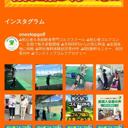
インスタグラム
onestopgolf
⛳️初心者＆未経験者専門ゴルフスクール
⛳️初心者ゴルフコン
ペ、全国で毎月多数開催
⛳️月6600円からの安心料金
⛳️全国各
地に46校
⛳️90分無料体験好評受付中
⛳️8回無料モニター、好評
受付中
⛳️ワンストップゴルフアカデミー