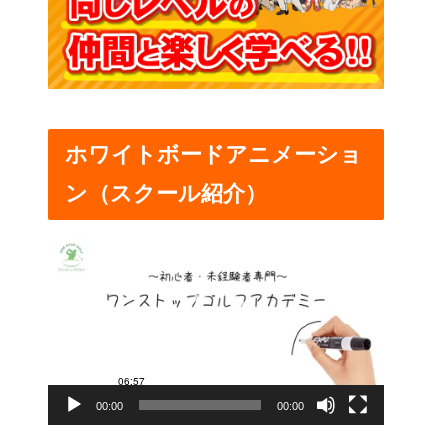
ホワイトボードアニメーショ
ン（スクール紹介）
動
画
プ
レ
ー
00:00
00:00
ヤ