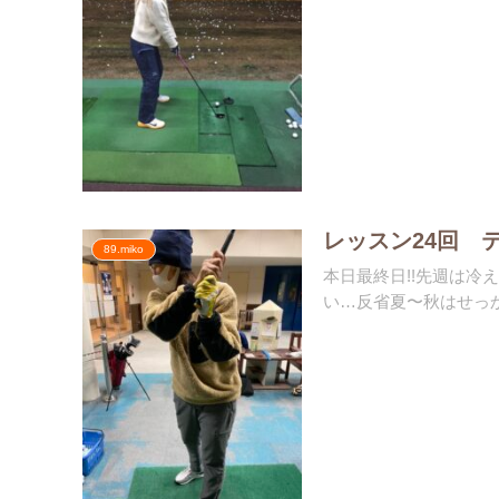
レッスン24回 テ
89.miko
本日最終日!!先週は
い…反省夏〜秋はせっか