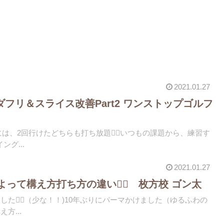
2021.01.27
ダフリ＆スライス改善Part2 ワンストップゴルフ
には、2回行けた️どちらも打ち放題🏌️‍♀️いつもの課題から、練習す
グ...
2021.01.27
って構え方打ち方の違い🏌️‍♀️ 枚方校 ゴン太
ました🏌️‍♂️（少な！！)10年ぶりにパーマかけました（ゆるふわの
方...