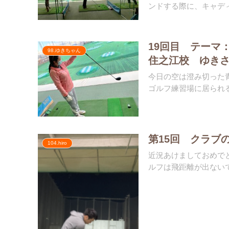
ンドする際に、キャディ
19回目 テーマ
98.ゆきちゃん
住之江校 ゆき
今日の空は澄み切った
ゴルフ練習場に居られる
第15回 クラブ
104.hiro
近況あけましておめで
ルフは飛距離が出ないで