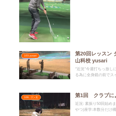
第20回レッスン 
103.yusari
山科校 yusari
‘’近況‘’今週打ちっ放し
る為に全身鏡の前でスイン
第1回 クラブによ
106. ゴン太
近況: 素振り50回始め
やつ)座学:本数分だけ構え