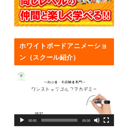
ホワイトボードアニメーショ
ン（スクール紹介）
動
画
プ
レ
ー
00:00
00:00
ヤ