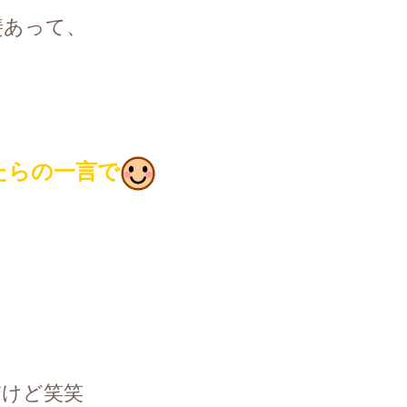
斐あって、
たらの一言で
だけど笑笑