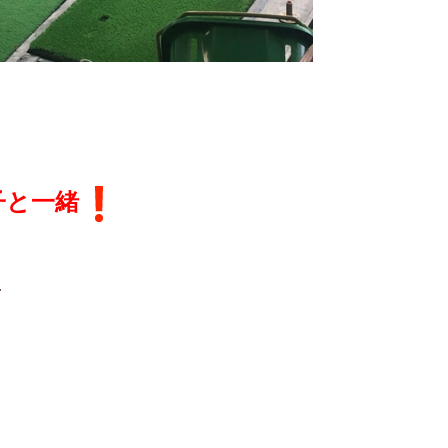
子と一緒
…