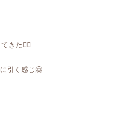
ってきた
🏌️‍♀️
下に引く感じ
🤗