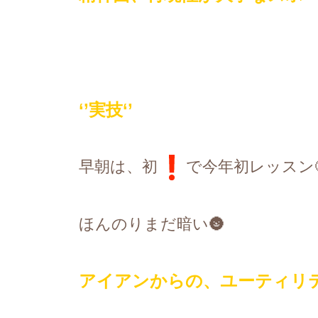
‘’
実技
‘’
早朝は、初
で今年初レッスン
ほんのりまだ暗い
🌚
アイアンからの、ユーティリ