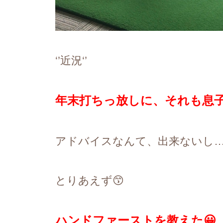
‘’
近況
‘’
年末打ちっ放しに、それも息
アドバイスなんて、出来ないし
とりあえず
😙
ハンドファーストを教えた
😀