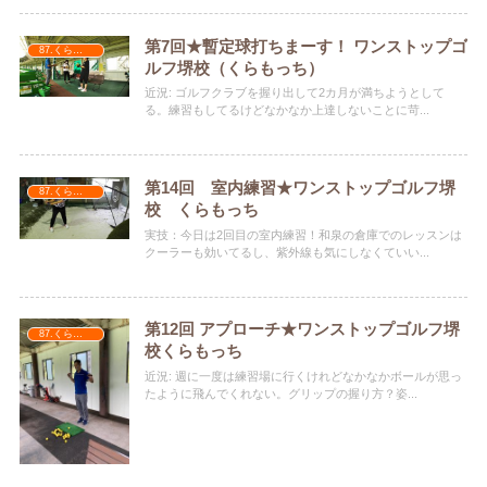
第7回★暫定球打ちまーす！ ワンストップゴ
87.くらもっち
ルフ堺校（くらもっち）
近況: ゴルフクラブを握り出して2カ月が満ちようとして
る。練習もしてるけどなかなか上達しないことに苛...
第14回 室内練習★ワンストップゴルフ堺
87.くらもっち
校 くらもっち
実技：今日は2回目の室内練習！和泉の倉庫でのレッスンは
クーラーも効いてるし、紫外線も気にしなくていい...
第12回 アプローチ★ワンストップゴルフ堺
87.くらもっち
校くらもっち
近況: 週に一度は練習場に行くけれどなかなかボールが思っ
たように飛んでくれない。グリップの握り方？姿...