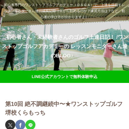
初心者専門のワンストップゴルフアカデミー（ＯＳＧＡ）で、上達を目指すレ
ッスンモニターさん達の成長記録（何から始めるのか？練習方法は？など、初
心者の学び方が分かりますよ）
初心者さん・未経験者さんのゴルフ上達日記！ /ワン
ストップゴルフアカデミーの レッスンモニターさん達
のBLOG♪
LINE公式アカウントで無料体験申込
第10回 絶不調継続中〜★ワンストップゴルフ
堺校くらもっち