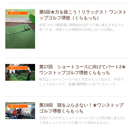
第5回★力を抜こう！リラックス！ ワンスト
87.くらもっち
ップゴルフ堺校（くらもっち）
近況:ゴルフ練習場に時間あれば行って体に覚えさせようと
思ってる。空振りとか明後日の方向にボールが飛ん...
第17回 ショートコースに向けてパート2★
87.くらもっち
ワンストップゴルフ堺校くらもっち
明日はショートコースへ行く予定が入ってるけど、不安で
しょうがないので、急遽2週間後にいれていたレッス...
第19回 頭をぶらさない！★ワンストップ
87.くらもっち
ゴルフ堺校くらもっち
天堀クラスの方とショートコースへ行った四日後に友人2人
と光丘ショートコースの東コース18hをまわりに...