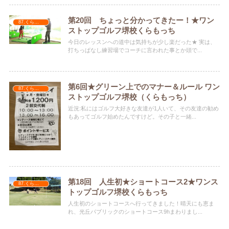
第20回 ちょっと分かってきたー！★ワン
87.くらもっち
ストップゴルフ堺校くらもっち
今日のレッスンへの道中は気持ちが少し楽だった★ 実は、
打ちっぱなし練習場でコーチに言われた事とか頭で...
第6回★グリーン上でのマナー＆ルール ワン
87.くらもっち
ストップゴルフ堺校（くらもっち）
近況:私にはゴルフ大好きな友達が1人いて、その友達の勧め
もあってゴルフ始めたんですけど。その子と一緒...
第18回 人生初★ショートコース2★ワンス
87.くらもっち
トップゴルフ堺校くらもっち
人生初のショートコースへ行ってきました！晴天にも恵ま
れ、光丘パブリックのショートコース9hまわりまし...