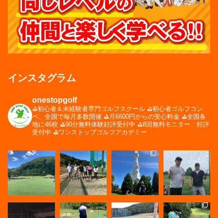
インスタグラム
onestopgolf
⛳️初心者＆未経験者専門ゴルフスクール
⛳️初心者ゴルフコン
ペ、全国で毎月多数開催
⛳️月6600円からの安心料金
⛳️全国各
地に46校
⛳️90分無料体験好評受付中
⛳️8回無料モニター、好評
受付中
⛳️ワンストップゴルフアカデミー