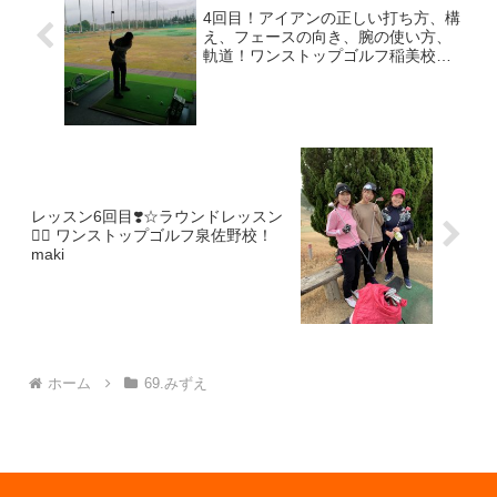
4回目！アイアンの正しい打ち方、構
え、フェースの向き、腕の使い方、
軌道！ワンストップゴルフ稲美校！
サラ
レッスン6回目❣️☆ラウンドレッスン
🏌️‍♀️ ワンストップゴルフ泉佐野校！
maki
ホーム
69.みずえ