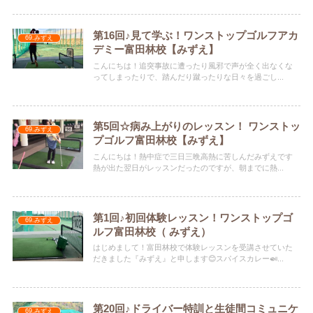
第16回♪見て学ぶ！ワンストップゴルフアカ
69.みずえ
デミー富田林校【みずえ】
こんにちは！追突事故に遭ったり風邪で声が全く出なくな
ってしまったりで、踏んだり蹴ったりな日々を過ごし...
第5回☆病み上がりのレッスン！ ワンストッ
69.みずえ
プゴルフ富田林校【みずえ】
こんにちは！熱中症で三日三晩高熱に苦しんだみずえです
熱が出た翌日がレッスンだったのですが、朝までに熱...
第1回♪初回体験レッスン！ワンストップゴ
69.みずえ
ルフ富田林校（ みずえ）
はじめまして！富田林校で体験レッスンを受講させていた
だきました『みずえ』と申します😊スパイスカレー🍛...
第20回♪ドライバー特訓と生徒間コミュニケ
69.みずえ