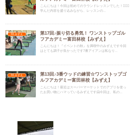
こんにちは！今回は初めてのラウンドレッスンでした！️🏌🏻‍♀️
学んだ内容を盛り込みながら、レッスンの...
第17回♪振り切る勇気！ ワンストップゴル
69.みずえ
フアカデミー富田林校【みずえ】
こんにちは！『イベントの秋』を満喫中のみずえです今回
はとても調子が良かったです️7番アイアンは私なり...
第13回♪3番ウッドの練習☆ワンストップゴ
69.みずえ
ルフアカデミー富田林校【みずえ】
こんにちは！最近はスーパーマーケットでのアプリを使っ
たお買い物にハマっているみずえです🤗今回は、私の...