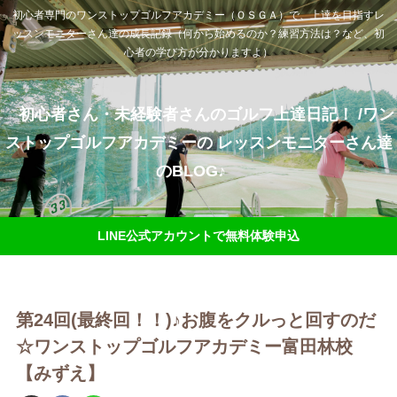
初心者専門のワンストップゴルフアカデミー（ＯＳＧＡ）で、上達を目指すレ
ッスンモニターさん達の成長記録（何から始めるのか？練習方法は？など、初
心者の学び方が分かりますよ）
初心者さん・未経験者さんのゴルフ上達日記！ /ワン
ストップゴルフアカデミーの レッスンモニターさん達
のBLOG♪
LINE公式アカウントで無料体験申込
第24回(最終回！！︎)♪お腹をクルっと回すのだ
☆ワンストップゴルフアカデミー富田林校
【みずえ】