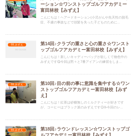
ーション☆ワンストップゴルフアカデミー
富田林校【みずえ】
こんにちは！ヘアードネーション(小児がんや先天性の脱毛
症、不慮の事故などで頭髪を失った子どものために...
第14回♪クラブの重さと心の重さ☆ワンスト
69.みずえ
ップゴルフアカデミー富田林校【みずえ】
こんにちは！新しいキャディーバッグが欲しくて物色中の
みずえです😋今回は黙々と7番アイアンの練習をしま...
第10回♪目の前の事に意識を集中する☆ワン
69.みずえ
ストップゴルフアカデミー富田林校【みず
え】
こんにちは！紅茶は砂糖無しのミルクティーが好きです
が、コーヒーはブラック派のみずえです😉☕️今回のレ...
第18回♪ラウンドレッスン☆ワンストップゴ
69.みずえ
ルフアカデミー富田林校【みずえ】