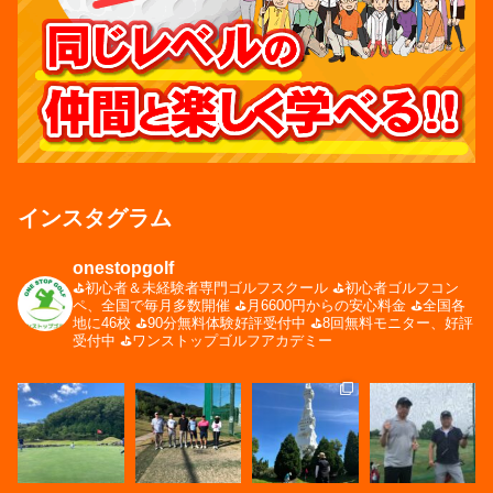
インスタグラム
onestopgolf
⛳️初心者＆未経験者専門ゴルフスクール
⛳️初心者ゴルフコン
ペ、全国で毎月多数開催
⛳️月6600円からの安心料金
⛳️全国各
地に46校
⛳️90分無料体験好評受付中
⛳️8回無料モニター、好評
受付中
⛳️ワンストップゴルフアカデミー