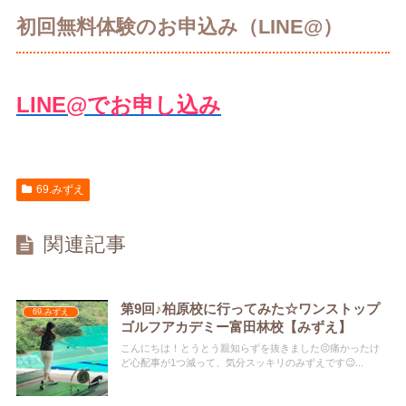
初回無料体験のお申込み（LINE@）
LINE@でお申し込み
69.みずえ
関連記事
第9回♪柏原校に行ってみた☆ワンストップ
69.みずえ
ゴルフアカデミー富田林校【みずえ】
こんにちは！とうとう親知らずを抜きました😣痛かったけ
ど心配事が1つ減って、気分スッキリのみずえです😉...