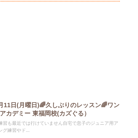
 5月11日(月曜日)🌈久しぶりのレッスン🌈ワン
アカデミー 東福岡校(カズぐる）
練習も最近では行けていません自宅で息子のジュニア用ア
グ練習やド...