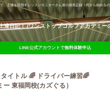
で、上達を目指すレッスンモニターさん達の成長記録（何から始めるの
達日記！ /ワンストップゴルフアカデミーの
LINE公式アカウントで無料体験申込
日) タイトル 🌈 ドライバー練習🌈
ー 東福岡校(カズぐる）