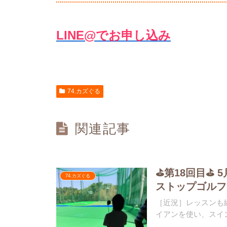
LINE@でお申し込み
74.カズぐる
関連記事
⛳️第18回目⛳️
74.カズぐる
ストップゴルフ
［近況］レッスンも
イアンを使い、スイン