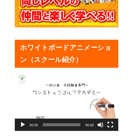
ホワイトボードアニメーショ
ン（スクール紹介）
動
画
プ
レ
ー
00:00
00:00
ヤ