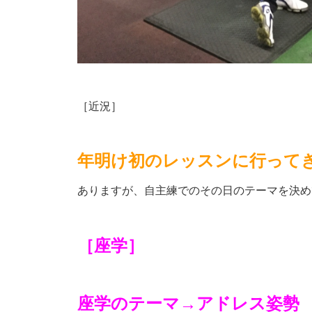
［近況］
年明け初のレッスンに行って
ありますが、自主練でのその日のテーマを決め
［座学］
座学のテーマ→アドレス姿勢