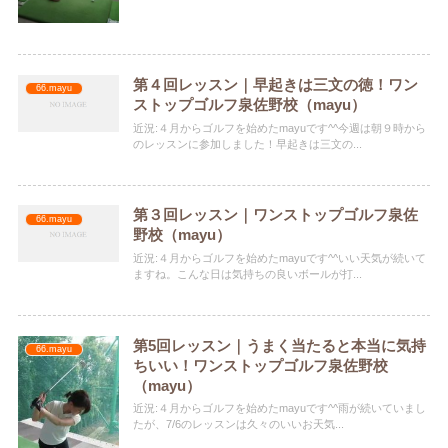
第４回レッスン｜早起きは三文の徳！ワン
66.mayu
ストップゴルフ泉佐野校（mayu）
近況:４月からゴルフを始めたmayuです^^今週は朝９時から
のレッスンに参加しました！早起きは三文の...
第３回レッスン｜ワンストップゴルフ泉佐
66.mayu
野校（mayu）
近況:４月からゴルフを始めたmayuです^^いい天気が続いて
ますね。こんな日は気持ちの良いボールが打...
第5回レッスン｜うまく当たると本当に気持
66.mayu
ちいい！ワンストップゴルフ泉佐野校
（mayu）
近況:４月からゴルフを始めたmayuです^^雨が続いていまし
たが、7/6のレッスンは久々のいいお天気...