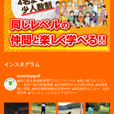
インスタグラム
onestopgolf
⛳️初心者＆未経験者専門ゴルフスクール
⛳️初心者ゴルフコン
ペ、全国で毎月多数開催
⛳️月6600円からの安心料金
⛳️全国各
地に46校
⛳️90分無料体験好評受付中
⛳️8回無料モニター、好評
受付中
⛳️ワンストップゴルフアカデミー