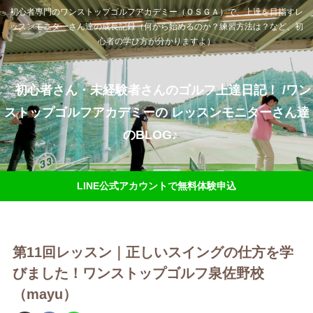
初心者専門のワンストップゴルフアカデミー（ＯＳＧＡ）で、上達を目指すレ
ッスンモニターさん達の成長記録（何から始めるのか？練習方法は？など、初
心者の学び方が分かりますよ）
初心者さん・未経験者さんのゴルフ上達日記！ /ワン
ストップゴルフアカデミーの レッスンモニターさん達
のBLOG♪
LINE公式アカウントで無料体験申込
第11回レッスン｜正しいスイングの仕方を学
びました！ワンストップゴルフ泉佐野校
（mayu）