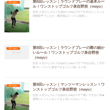
第6回レッスン｜ラウンドプレーの基本ルー
66.mayu
ル！ワンストップゴルフ泉佐野校（mayu）
近況:４月からゴルフを始めたmayuです^^今日のレッスンも
雨模様☔でしたが、練習場はとっても混雑し...
第8回レッスン｜ラウンドプレーの際の細か
66.mayu
いルール！ワンストップゴルフ泉佐野校
（mayu）
近況:４月からゴルフを始めたmayuです^^今日は珍しく平日
夜のレッスンに参加できました✨他にも３名...
第9回レッスン｜マンツーマンレッスン！ワ
66.mayu
ンストップゴルフ泉佐野校（mayu）
近況:４月からゴルフを始めたmayuです^^暑いですねー😵🔥
昼間にレッスンをしてると信じられないくら...