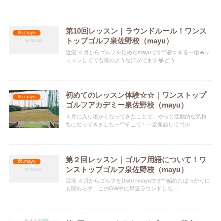
第10回レッスン｜ラウンドルール！ワンス
66.mayu
トップゴルフ泉佐野校（mayu）
近況:４月からゴルフを始めたmayuです^^暑すぎるー😵🔥レ
ッスンしてても滝のような汗がでます😂どう...
初めてのレッスン体験☆☆｜ワンストップ
66.mayu
ゴルフアカデミー泉佐野校（mayu）
４月に入り暖かくなってきたことで、やっと活動的な気持
ちになってきました～^^そこで！一念発起してゴル...
第２回レッスン｜ゴルフ用語について！ワ
66.mayu
ンストップゴルフ泉佐野校（mayu）
近況:４月からゴルフを始めたmayuです^^始めたばっかりに
も関わらず、このGW中に早速ラウンドしち...