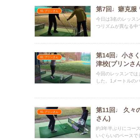
第7回♩癖克服
61.プリンさん
今日は3名のレッス
つリズムが異なる中で
第14回♩小さ
61.プリンさん
津校(プリンさん
今回のレッスンでは
した。1メートルのパッ
第11回♩ 久
61.プリンさん
さん)
約3年半ぶりにコー
いぐらいのペースでし