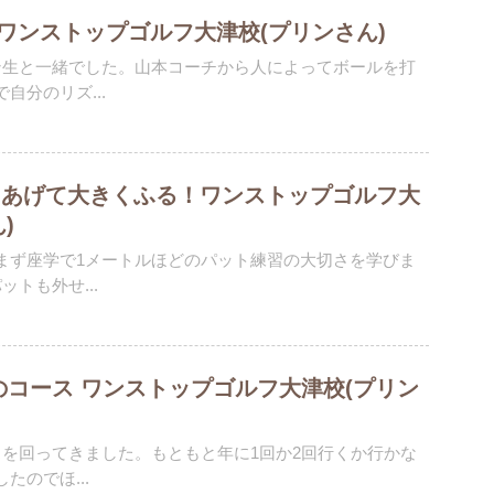
 ワンストップゴルフ大津校(プリンさん)
ン生と一緒でした。山本コーチから人によってボールを打
自分のリズ...
くあげて大きくふる！ワンストップゴルフ大
)
まず座学で1メートルほどのパット練習の大切さを学びま
トも外せ...
々のコース ワンストップゴルフ大津校(プリン
スを回ってきました。もともと年に1回か2回行くか行かな
たのでほ...