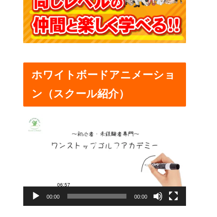
ホワイトボードアニメーショ
ン（スクール紹介）
動
画
プ
レ
ー
00:00
00:00
ヤ