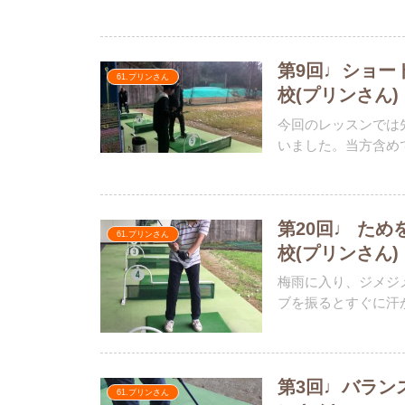
第9回♩ショー
61.プリンさん
校(プリンさん)
今回のレッスンでは
いました。当方含めて
第20回♩ た
61.プリンさん
校(プリンさん)
梅雨に入り、ジメジ
ブを振るとすぐに汗が
第3回♩バラン
61.プリンさん