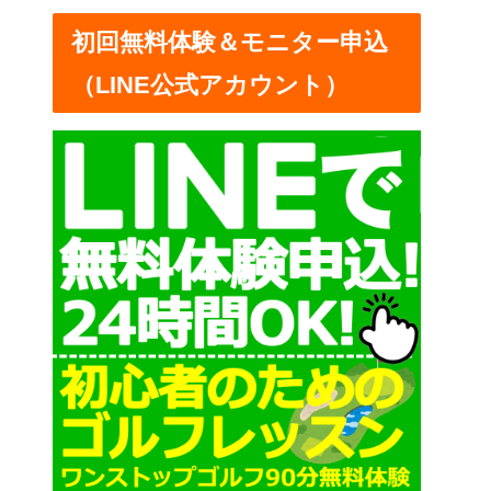
ー
初回無料体験＆モニター申込
（LINE公式アカウント）