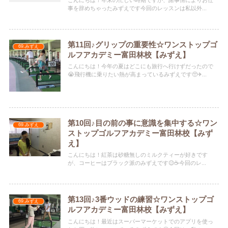
こんにちは！年末の忙しい時期ですが、諸事情によりお仕
事を辞めちゃったみずえです今回のレッスンは私以外...
第11回♪グリップの重要性☆ワンストップゴ
69.みずえ
ルフアカデミー富田林校【みずえ】
こんにちは！今年の夏はどこにも旅行へ行けずだったので
😭飛行機に乗りたい熱が高まっているみずえです🥺✈...
第10回♪目の前の事に意識を集中する☆ワン
69.みずえ
ストップゴルフアカデミー富田林校【みず
え】
こんにちは！紅茶は砂糖無しのミルクティーが好きです
が、コーヒーはブラック派のみずえです😉☕️今回のレ...
第13回♪3番ウッドの練習☆ワンストップゴ
69.みずえ
ルフアカデミー富田林校【みずえ】
こんにちは！最近はスーパーマーケットでのアプリを使っ