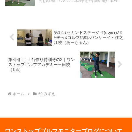
たお買い物にハマっているみずえです🤗今回は、私の...
第1回♪セカンドステージヾ(o◕ฺω◕ฺ)ﾉ ﾋ
ｬｯﾎｰｩ♫ゴルフ始動♪バンザーイ～住之
江校（あーちゃん）
第8回目！土台作り特訓その2｜ワン
ストップゴルフアカデミー三田校
（Tak）
ホーム
69.みずえ
ワンストップゴルフモニターブログについて