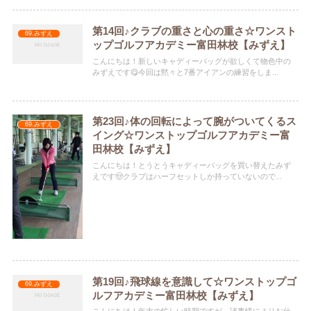
第14回♪クラブの重さと心の重さ☆ワンスト
69.みずえ
ップゴルフアカデミー富田林校【みずえ】
こんにちは！新しいキャディーバッグが欲しくて物色中の
みずえです😋今回は黙々と7番アイアンの練習をしま...
第23回♪体の回転によって腕がついてくるス
69.みずえ
イング☆ワンストップゴルフアカデミー富
田林校【みずえ】
こんにちは！とうとうキャディーバッグを買い替えたみず
えです🤠クラブはハーフセットしか持っていないので...
第19回♪飛球線を意識して☆ワンストップゴ
69.みずえ
ルフアカデミー富田林校【みずえ】