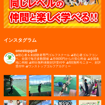
インスタグラム
onestopgolf
⛳️初心者＆未経験者専門ゴルフスクール
⛳️初心者ゴルフコン
ペ、全国で毎月多数開催
⛳️月6600円からの安心料金
⛳️全国各
地に46校
⛳️90分無料体験好評受付中
⛳️8回無料モニター、好評
受付中
⛳️ワンストップゴルフアカデミー