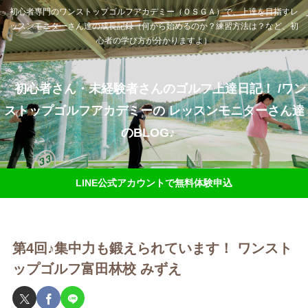
初心者専門のワンストップゴルフアカデミー（ＯＳＧＡ）で、上達を目指すレ
ッスンモニターさん達の成長記録（何から始めるのか？練習方法は？など、初
心者の学び方が分かりますよ）
初心者さん・未経験者さんのゴルフ上達日記！ /ワン
ストップゴルフアカデミーの レッスンモニターさん達
のBLOG♪
LINE公式アカウントで無料体験申込
第4回♪集中力も鍛えられています！ ワンスト
ップゴルフ富田林校 みずえ