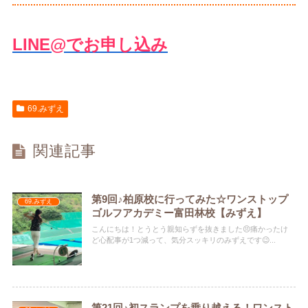
LINE@でお申し込み
69.みずえ
関連記事
第9回♪柏原校に行ってみた☆ワンストップ
69.みずえ
ゴルフアカデミー富田林校【みずえ】
こんにちは！とうとう親知らずを抜きました😣痛かったけ
ど心配事が1つ減って、気分スッキリのみずえです😉...