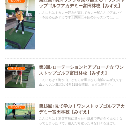
第21回♪初スランプを乗り越える！ワンスト
69.みずえ
ップゴルフアカデミー富田林校【みずえ】
こんにちは！カレー好きが高じてカレー屋さんでアルバイ
トを始めたみずえです🇮🇳🇳🇵今回のレッスンでは、...
第3回♪ローテーションとアプローチ☆ ワン
69.みずえ
ストップゴルフ富田林校【みずえ】
こんにちは！海か山、どちらか選ぶなら山派のみずえです
⛰レッスン3回目の5月31日金曜日、まずは座学で...
第16回♪見て学ぶ！ワンストップゴルフアカ
69.みずえ
デミー富田林校【みずえ】
こんにちは！追突事故に遭ったり風邪で声が全く出なくな
ってしまったりで、踏んだり蹴ったりな日々を過ごし...