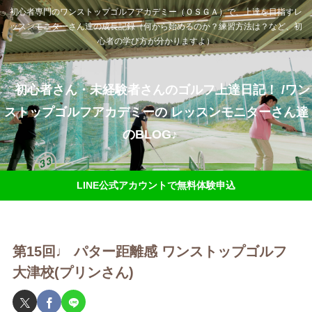
初心者専門のワンストップゴルフアカデミー（ＯＳＧＡ）で、上達を目指すレ
ッスンモニターさん達の成長記録（何から始めるのか？練習方法は？など、初
心者の学び方が分かりますよ）
初心者さん・未経験者さんのゴルフ上達日記！ /ワン
ストップゴルフアカデミーの レッスンモニターさん達
のBLOG♪
LINE公式アカウントで無料体験申込
第15回♩ パター距離感 ワンストップゴルフ
大津校(プリンさん)