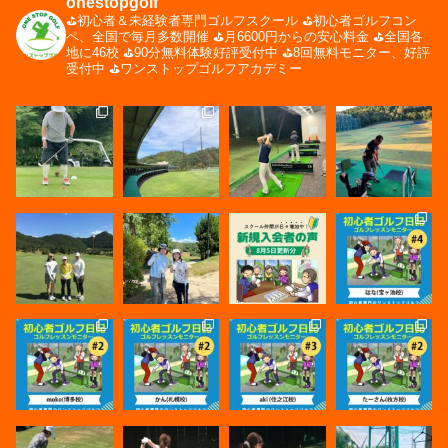
onestopgolf
⛳️初心者＆未経験者専門ゴルフスクール
⛳️初心者ゴルフコン
ペ、全国で毎月多数開催
⛳️月6600円からの安心料金
⛳️全国各
地に46校
⛳️90分無料体験好評受付中
⛳️8回無料モニター、好評
受付中
⛳️ワンストップゴルフアカデミー