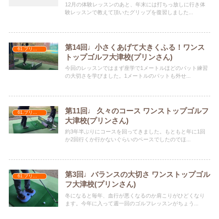
12月の体験レッスンのあと、年末には打ちっ放しに行き体
験レッスンで教えて頂いたグリップを復習しました...
第14回♩小さくあげて大きくふる！ワンス
61.プリンさん
トップゴルフ大津校(プリンさん)
今回のレッスンではまず座学で1メートルほどのパット練習
の大切さを学びました。1メートルのパットも外せ...
第11回♩ 久々のコース ワンストップゴルフ
61.プリンさん
大津校(プリンさん)
約3年半ぶりにコースを回ってきました。もともと年に1回
か2回行くか行かないぐらいのペースでしたのでほ...
第3回♩バランスの大切さ ワンストップゴル
61.プリンさん
フ大津校(プリンさん)
冬になると毎年、血行が悪くなるのか肩こりがひどくなり
ます。今年に入って週一回のゴルフレッスンがちょう...