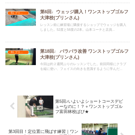
第6回♩ウェッジ購入！ワンストップゴルフ
61.プリンさん
大津校(プリンさん)
レッスン前に練習場に隣接するショップでウェッジを購入
しました。52度と58度の2本。山本コーチと店員...
第18回♩ バラバラ改善 ワンストップゴルフ
61.プリンさん
大津校(プリンさん)
今回は約２週間ぶりのレッスンでした。前回同様にクラブ
を縦に使い、フェイスの向きを意識するように学んだ...
第5回♪いよいよショートコースデビ
ューなのに！？＋ワンストップゴル
フ富田林校ぱぴ★
第3回目！定位置に飛ばす練習｜ワン