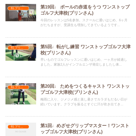
第19回♩ ボールの赤道をうつ ワンストップ
61.プリンさん
ゴルフ大津校(プリンさん)
今回のレッスンは5名参加。スクールに通いはじめ、6ヶ月
がたちますが、受講生も増加してきているようです...
第5回♩転がし練習 ワンストップゴルフ大津
61.プリンさん
校(プリンさん)
早いものでゴルフレッスンに通いはじめ、一ヶ月が経過し
ました。家族2人がインフルエンザ発症しましたし体...
第20回♩ ためをつくるキャスト ワンストッ
61.プリンさん
プゴルフ大津校(プリンさん)
梅雨に入り、ジメジメ感と蒸し暑さでカラダもだるい日が
続いています。クラブを振るとすぐに汗が吹き出てき...
第1回♩めざせグリップマスター！ワンスト
61.プリンさん
ップゴルフ大津校(プリンさん)