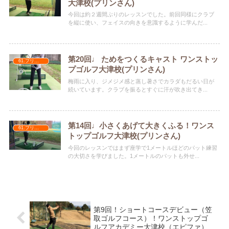
大津校(プリンさん)
今回は約２週間ぶりのレッスンでした。前回同様にクラブ
を縦に使い、フェイスの向きを意識するように学んだ...
第20回♩ ためをつくるキャスト ワンストッ
61.プリンさん
プゴルフ大津校(プリンさん)
梅雨に入り、ジメジメ感と蒸し暑さでカラダもだるい日が
続いています。クラブを振るとすぐに汗が吹き出てき...
第14回♩小さくあげて大きくふる！ワンス
61.プリンさん
トップゴルフ大津校(プリンさん)
今回のレッスンではまず座学で1メートルほどのパット練習
の大切さを学びました。1メートルのパットも外せ...
第9回！ショートコースデビュー（笠
取ゴルフコース）！ワンストップゴ
ルフアカデミー大津校（エピファ）