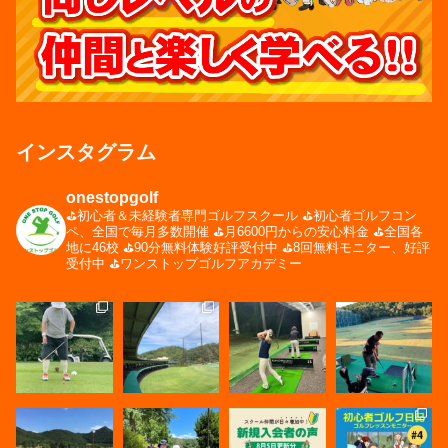
インスタグラム
onestopgolf
⛳️初心者＆未経験者専門ゴルフスクール
⛳️初心者ゴルフコン
ペ、全国で毎月多数開催
⛳️月6600円からの安心料金
⛳️全国各
地に46校
⛳️90分無料体験好評受付中
⛳️8回無料モニター、好評
受付中
⛳️ワンストップゴルフアカデミー