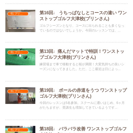
第16回♩ うちっぱなしとコースの違い ワン
61.プリンさん
ストップゴルフ大津校(プリンさん)
ゴルフシーズンとなり、コースに出られることも多くなっ
ているのではないでしょうか。今回のレッスンでは、...
第13回♩痛んだマットで特訓！ワンストッ
61.プリンさん
プゴルフ大津校(プリンさん)
練習場まで車で移動すると桜が満開！大変気持ちの良いシ
ーズンになってきました。ただ、ここ最近は日によっ...
第19回♩ ボールの赤道をうつ ワンストップ
61.プリンさん
ゴルフ大津校(プリンさん)
今回のレッスンは5名参加。スクールに通いはじめ、6ヶ月
がたちますが、受講生も増加してきているようです...
第18回♩ バラバラ改善 ワンストップゴルフ
61.プリンさん