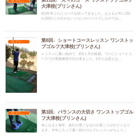
第11回♩ 久々のコース ワンストップゴルフ
61.プリンさん
大津校(プリンさん)
約3年半ぶりにコースを回ってきました。もともと年に1回
か2回行くか行かないぐらいのペースでしたのでほ...
第8回♩ショートコースレッスン ワンストッ
61.プリンさん
プゴルフ大津校(プリンさん)
レッスンに通い始めて、約2ヶ月が経過。ついにショートコ
ースでの実践練習の日が来ました。2月とは思えな...
第3回♩バランスの大切さ ワンストップゴル
61.プリンさん
フ大津校(プリンさん)
冬になると毎年、血行が悪くなるのか肩こりがひどくなり
ます。今年に入って週一回のゴルフレッスンがちょう...