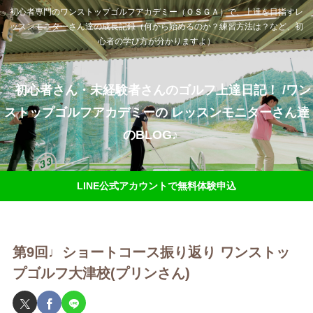
初心者専門のワンストップゴルフアカデミー（ＯＳＧＡ）で、上達を目指すレ
ッスンモニターさん達の成長記録（何から始めるのか？練習方法は？など、初
心者の学び方が分かりますよ）
初心者さん・未経験者さんのゴルフ上達日記！ /ワン
ストップゴルフアカデミーの レッスンモニターさん達
のBLOG♪
LINE公式アカウントで無料体験申込
第9回♩ショートコース振り返り ワンストッ
プゴルフ大津校(プリンさん)