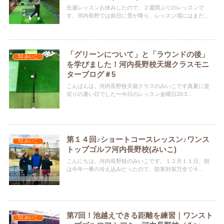
先週レッスンお休みしたので、２週間ぶりのレッスンで
す。河内長野では前日に雪が降り、レッスン場にはまだ...
「グリーンについて」と「ラウンドの後」
52.みいこ
を学びました！河内長野校天堀クラスモニ
ターブログ＃5
こんばんは。河内長野校天堀クラスのみいこです真夏に逆
戻りの暑い日でした〜今日のレッスン金曜日20:3...
第１４回♪ショートコースレッスン♪ワンス
52.みいこ
トップゴルフ河内長野校(みいこ)
こんにちは。河内長野校のみいこです。１２月１１日、朝
は今年一番の冷え込みだったので、防寒対策万全で４...
第7回！池越えできる距離を練習｜ワンスト
52.みいこ