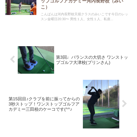
ップゴルフアカデミー河内長野校（みい
こ）
こんばんは河内長野校天堀クラスのみいこです今日のレッ
スン金曜日20:30〜 男性１人、女性１人、私座...
第3回♩バランスの大切さ ワンストッ
プゴルフ大津校(プリンさん)
第15回目♪クラブを前に振ってからの
3秒ストップ！ワンストップゴルフア
カデミー三田校のケーコです(^^♪