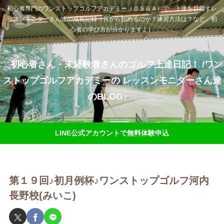
初心者専門のワンストップゴルフアカデミー（ＯＳＧＡ）で、上達を目指すレ
ッスンモニターさん達の成長記録（何から始めるのか？練習方法は？など、初
心者の学び方が分かりますよ）
初心者さん・未経験者さんのゴルフ上達日記！ /ワン
ストップゴルフアカデミーの レッスンモニターさん達
のBLOG♪
LINE公式アカウントで無料体験申込
第１９回♪初月例杯♪ワンストップゴルフ河内
長野校(みいこ)