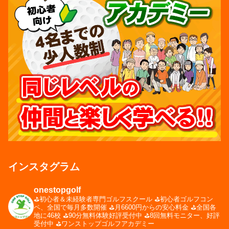
インスタグラム
onestopgolf
⛳️初心者＆未経験者専門ゴルフスクール
⛳️初心者ゴルフコン
ペ、全国で毎月多数開催
⛳️月6600円からの安心料金
⛳️全国各
地に46校
⛳️90分無料体験好評受付中
⛳️8回無料モニター、好評
受付中
⛳️ワンストップゴルフアカデミー