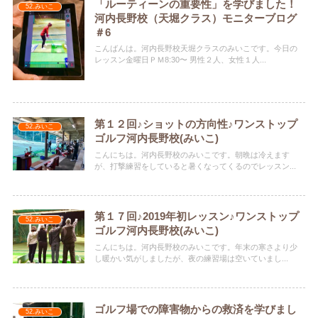
「ルーティーンの重要性」を学びました！
52.みいこ
河内長野校（天堀クラス）モニターブログ
＃6
こんばんは。河内長野校天堀クラスのみいこです。今日の
レッスン金曜日ＰＭ8:30〜 男性２人、女性１人...
第１２回♪ショットの方向性♪ワンストップ
52.みいこ
ゴルフ河内長野校(みいこ)
こんにちは。河内長野校のみいこです。朝晩は冷えます
が、打撃練習をしていると暑くなってくるのでレッスン...
第１７回♪2019年初レッスン♪ワンストップ
52.みいこ
ゴルフ河内長野校(みいこ)
こんにちは。河内長野校のみいこです。年末の寒さより少
し暖かい気がしましたが、夜の練習場は空いていまし...
ゴルフ場での障害物からの救済を学びまし
52.みいこ