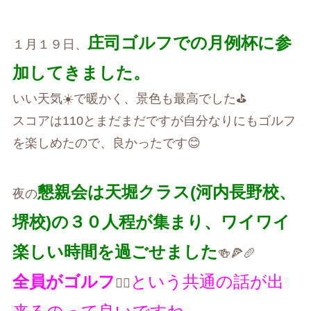
庄司ゴルフでの月例杯に参
１月１９日、
加してきました。
いい天気☀️で暖かく、景色も最高でした⛳️
スコアは110とまだまだですが自分なりにもゴルフ
を楽しめたので、良かったです😊
懇親会は天堀クラス(河内長野校、
夜の
堺校)の３０人程が集まり、ワイワイ
楽しい時間を過ごせました
🍻🍕🥖
全員がゴルフ
という共通の話が出
🏌️‍♀️