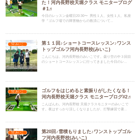
た！河内長野校天堀クラス モニターブログ
＃1♬
今日のレッスン金曜日20:30〜 男性１人、女性１人、私座
学『ゴルフ場での障害物からの救済について...
第１１回♪ショートコースレッスン♪ワンス
52.みいこ
トップゴルフ河内長野校(みいこ)
こんにちは。河内長野校のみいこです。曇り空の中３回目
のショートコースレッスンに行ってきました今日のレ...
ゴルフをはじめると素振りがしたくなる！
52.みいこ
河内長野校天堀クラス モニターブログ#2♬
こんばんわ。河内長野校 天堀クラスモニターのみいこで
す。夜はすっかり涼しくなりましたが、打撃練習で暑...
第20回♪雪積もりました♪ワンストップゴル
52.みいこ
フ河内長野校(みいこ)