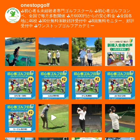
onestopgolf
⛳️初心者＆未経験者専門ゴルフスクール
⛳️初心者ゴルフコン
ペ、全国で毎月多数開催
⛳️月6600円からの安心料金
⛳️全国各
地に46校
⛳️90分無料体験好評受付中
⛳️8回無料モニター、好評
受付中
⛳️ワンストップゴルフアカデミー