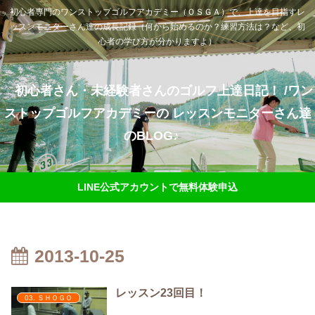
初心者専門のワンストップゴルフアカデミー（ＯＳＧＡ）で、上達を目指すレ
ッスンモニターさん達の成長記録（何から始めるのか？練習方法は？など、初
心者の学び方が分かりますよ）
初心者さん・未経験者さんのゴルフ上達日記！ /ワン
ストップゴルフアカデミーの レッスンモニターさん達
のBLOG♪
LINE公式アカウントで無料体験申込
2013-10-25
レッスン23回目！
03. ＳＨＯＧＯ