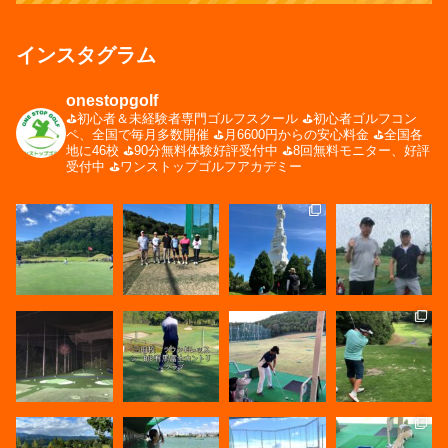
インスタグラム
onestopgolf
⛳️初心者＆未経験者専門ゴルフスクール
⛳️初心者ゴルフコン
ペ、全国で毎月多数開催
⛳️月6600円からの安心料金
⛳️全国各
地に46校
⛳️90分無料体験好評受付中
⛳️8回無料モニター、好評
受付中
⛳️ワンストップゴルフアカデミー