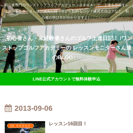
初心者専門のワンストップゴルフアカデミー（ＯＳＧＡ）で、上達を目指すレ
ッスンモニターさん達の成長記録（何から始めるのか？練習方法は？など、初
心者の学び方が分かりますよ）
初心者さん・未経験者さんのゴルフ上達日記！ /ワン
ストップゴルフアカデミーの レッスンモニターさん達
のBLOG♪
LINE公式アカウントで無料体験申込
2013-09-06
レッスン16回目！
03. ＳＨＯＧＯ