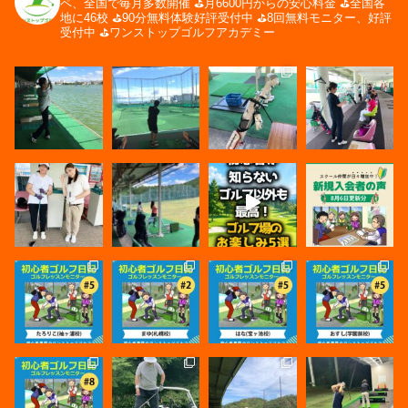
ペ、全国で毎月多数開催
⛳️月6600円からの安心料金
⛳️全国各
地に46校
⛳️90分無料体験好評受付中
⛳️8回無料モニター、好評
受付中
⛳️ワンストップゴルフアカデミー