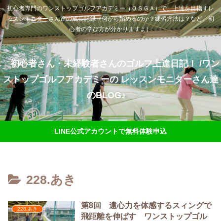
初心者専門のワンストップゴルフアカデミー（ＯＳＧＡ）で、上達を目指すレ
ッスンモニターさん達の成長記録（何から始めるのか？練習方法は？など、初
心者の学び方が分かりますよ）
初心者さん・未経験者さんのゴルフ上達日記！ /ワン
ストップゴルフアカデミーの レッスンモニターさん達
のBLOG♪
LINE公式アカウントで無料体験申込
228.あき
第8回 遠心力を体感するスィングで
228.あき
飛距離を伸ばす ワンストップゴル