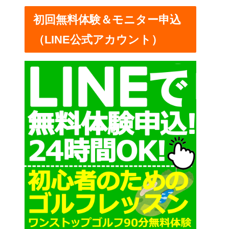
ー
初回無料体験＆モニター申込
（LINE公式アカウント）