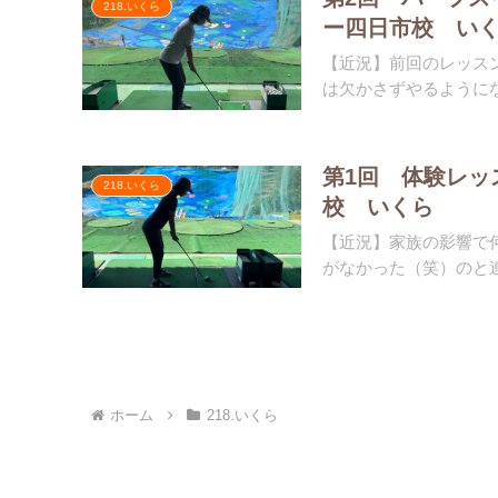
218.いくら
ー四日市校 い
【近況】前回のレッス
は欠かさずやるようにな
第1回 体験レッ
218.いくら
校 いくら
【近況】家族の影響で
がなかった（笑）のと連
ホーム
218.いくら