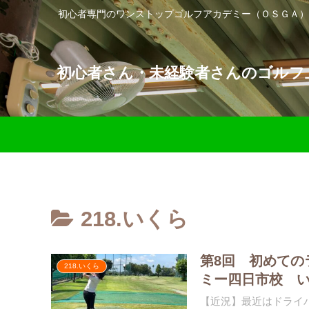
初心者専門のワンストップゴルフアカデミー（ＯＳＧＡ）
初心者さん・未経験者さんのゴルフ上
218.いくら
第8回 初めての
218.いくら
ミー四日市校 
【近況】最近はドライ