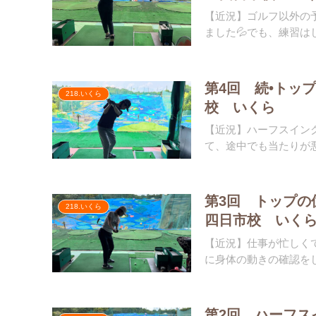
【近況】ゴルフ以外の
ました💦でも、練習はし
第4回 続•トッ
218.いくら
校 いくら
【近況】ハーフスイン
て、途中でも当たりが悪
第3回 トップの
218.いくら
四日市校 いく
【近況】仕事が忙しく
に身体の動きの確認をし
第2回 ハーフス