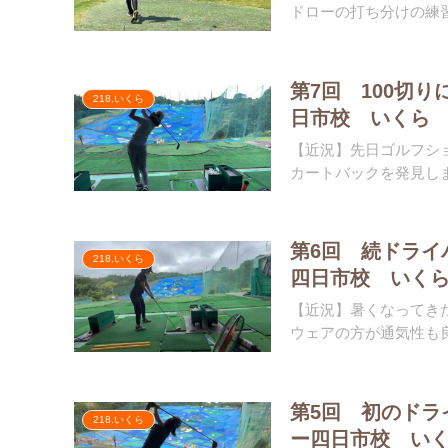
ドローの打ち分けの練習
第7回 100切
218.いくら
日市校 いくら
【近況】先日ゴルフシ
カートバックを発見しま
第6回 続ドライ
218.いくら
四日市校 いく
【近況】暑くなってき
ウェアの方が通気性も良
第5回 初のドラ
218.いくら
ー四日市校 い