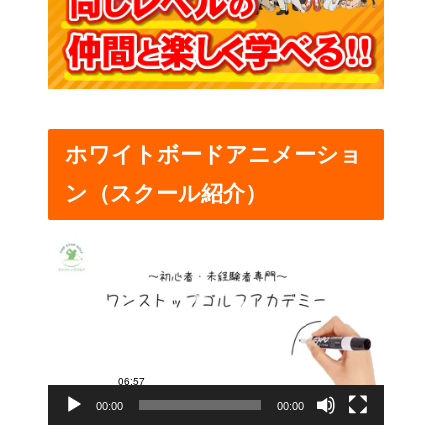
ホワイトボードアニメーショ
ン（スクール紹介）
動
画
プ
レ
ー
00:00
00:00
ヤ