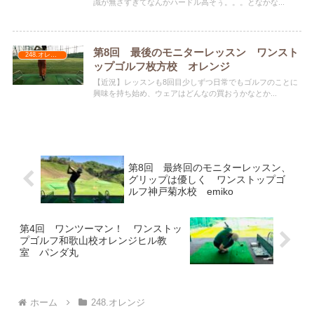
識が無さすぎてなんかハードル高そぅ。。。となかな...
第8回 最後のモニターレッスン ワンスト
248.オレンジ
ップゴルフ枚方校 オレンジ
【近況】レッスンも8回目少しずつ日常でもゴルフのことに
興味を持ち始め、ウェアはどんなの買おうかなとか...
第8回 最終回のモニターレッスン、
グリップは優しく ワンストップゴ
ルフ神戸菊水校 emiko
第4回 ワンツーマン！ ワンストッ
プゴルフ和歌山校オレンジヒル教
室 パンダ丸
ホーム
248.オレンジ