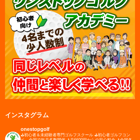
インスタグラム
onestopgolf
⛳️初心者＆未経験者専門ゴルフスクール
⛳️初心者ゴルフコン
ペ、全国で毎月多数開催
⛳️月6600円からの安心料金
⛳️全国各