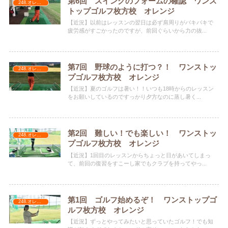
第6回 スイングのフォームの確認 ワンス
248.オレンジ
トップゴルフ枚方校 オレンジ
【近況】以前はレッスンの翌日は必ず肩周りがバキバキで
疲労感がすごかったのですが、前回ぐらいから力の抜...
第7回 野球のように打つ？！ ワンストッ
248.オレンジ
プゴルフ枚方校 オレンジ
【近況】夏のゴルフは暑い！！いつも18時からのレッスン
をお願いしているのですっかり夕方なのに蒸し暑く...
第2回 難しい！でも楽しい！ ワンストッ
248.オレンジ
プゴルフ枚方校 オレンジ
【近況】1回目のレッスンからちょっと日があいてしまっ
て、前回の復習をすこーし家でもクラブを持ってやっ...
第1回 ゴルフ始めるぞ！ ワンストップゴ
248.オレンジ
ルフ枚方校 オレンジ
【近況】ずっとやってみたいと思っていたゴルフ！でも知