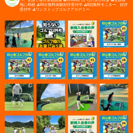
地に46校
⛳️90分無料体験好評受付中
⛳️8回無料モニター、好評
受付中
⛳️ワンストップゴルフアカデミー