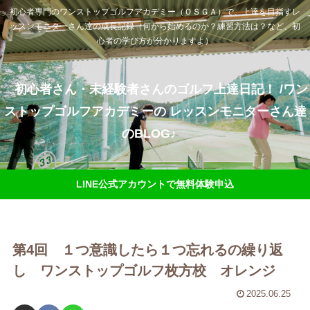
初心者専門のワンストップゴルフアカデミー（ＯＳＧＡ）で、上達を目指すレ
ッスンモニターさん達の成長記録（何から始めるのか？練習方法は？など、初
心者の学び方が分かりますよ）
初心者さん・未経験者さんのゴルフ上達日記！ /ワン
ストップゴルフアカデミーの レッスンモニターさん達
のBLOG♪
LINE公式アカウントで無料体験申込
第4回 １つ意識したら１つ忘れるの繰り返
し ワンストップゴルフ枚方校 オレンジ
2025.06.25