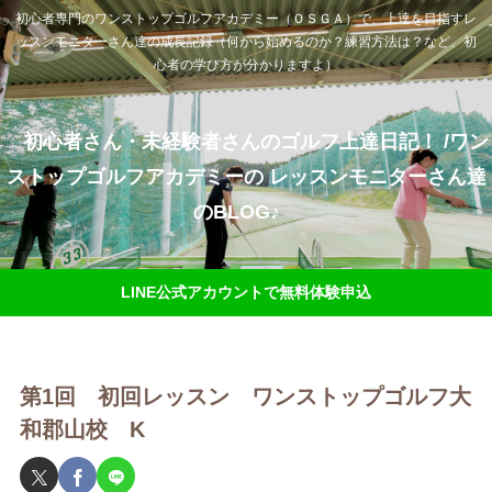
初心者専門のワンストップゴルフアカデミー（ＯＳＧＡ）で、上達を目指すレ
ッスンモニターさん達の成長記録（何から始めるのか？練習方法は？など、初
心者の学び方が分かりますよ）
初心者さん・未経験者さんのゴルフ上達日記！ /ワン
ストップゴルフアカデミーの レッスンモニターさん達
のBLOG♪
LINE公式アカウントで無料体験申込
第1回 初回レッスン ワンストップゴルフ大
和郡山校 K