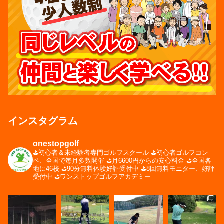
インスタグラム
onestopgolf
⛳️初心者＆未経験者専門ゴルフスクール
⛳️初心者ゴルフコン
ペ、全国で毎月多数開催
⛳️月6600円からの安心料金
⛳️全国各
地に46校
⛳️90分無料体験好評受付中
⛳️8回無料モニター、好評
受付中
⛳️ワンストップゴルフアカデミー