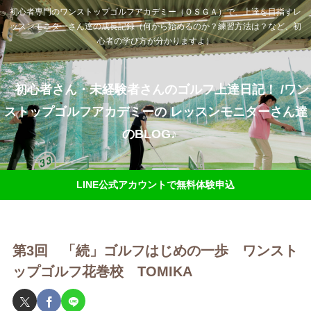
初心者専門のワンストップゴルフアカデミー（ＯＳＧＡ）で、上達を目指すレ
ッスンモニターさん達の成長記録（何から始めるのか？練習方法は？など、初
心者の学び方が分かりますよ）
初心者さん・未経験者さんのゴルフ上達日記！ /ワン
ストップゴルフアカデミーの レッスンモニターさん達
のBLOG♪
LINE公式アカウントで無料体験申込
第3回 「続」ゴルフはじめの一歩 ワンスト
ップゴルフ花巻校 TOMIKA