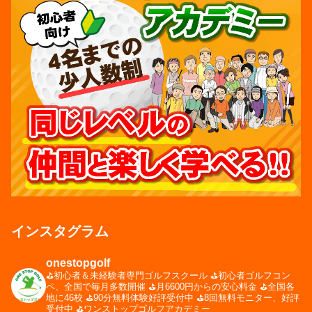
インスタグラム
onestopgolf
⛳️初心者＆未経験者専門ゴルフスクール
⛳️初心者ゴルフコン
ペ、全国で毎月多数開催
⛳️月6600円からの安心料金
⛳️全国各
地に46校
⛳️90分無料体験好評受付中
⛳️8回無料モニター、好評
受付中
⛳️ワンストップゴルフアカデミー