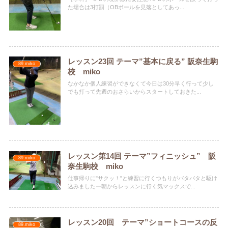
た場合は3打罰（OBボールを見落としてあっ...
レッスン23回 テーマ”基本に戻る” 阪奈生駒
89.miko
校 miko
なかなか個人練習ができなくて今日は30分早く行って少し
でも打って先週のおさらいからスタートしておきた...
レッスン第14回 テーマ”フィニッシュ” 阪
89.miko
奈生駒校 miko
仕事帰りに"サクッ！"と練習に行くつもりがバタバタと駆け
込みましたー朝からレッスンに行く気マックスで...
レッスン20回 テーマ”ショートコースの反
89.miko