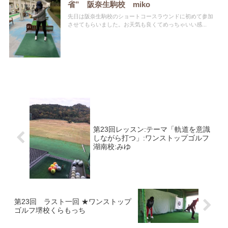
省” 阪奈生駒校 miko
先日は阪奈生駒校のショートコースラウンドに初めて参加
させてもらいました。お天気も良くてめっちゃいい感...
第23回レッスン:テーマ「軌道を意識
しながら打つ」:ワンストップゴルフ
湖南校:みゆ
第23回 ラスト一回 ★ワンストップ
ゴルフ堺校くらもっち