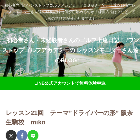
初心者専門のワンストップゴルフアカデミー（ＯＳＧＡ）で、上達を目指すレ
ッスンモニターさん達の成長記録（何から始めるのか？練習方法は？など、初
心者の学び方が分かりますよ）
初心者さん・未経験者さんのゴルフ上達日記！ /ワン
ストップゴルフアカデミーの レッスンモニターさん達
のBLOG♪
LINE公式アカウントで無料体験申込
レッスン21回 テーマ”ドライバーの形” 阪奈
生駒校 miko