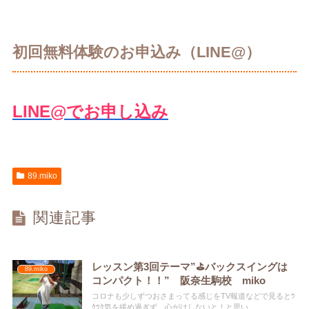
初回無料体験のお申込み（LINE@）
LINE@でお申し込み
89.miko
関連記事
レッスン第3回テーマ”⛳バックスイングは
89.miko
コンパクト！！” 阪奈生駒校 miko
コロナも少しずつおさまってる感じをTV報道などで見るとﾜ
ｸﾜｸ気を緩め過ぎず、心がけしないと！と思い...