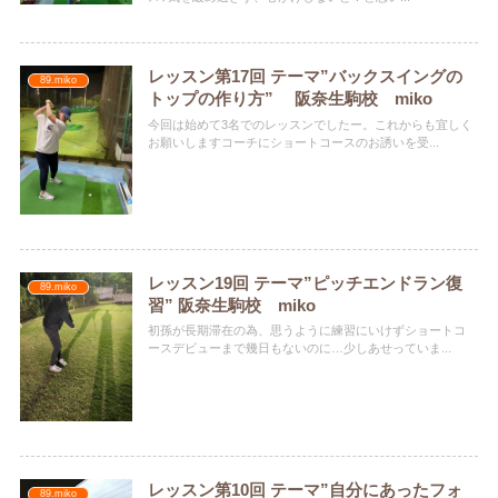
レッスン第17回 テーマ”バックスイングの
89.miko
トップの作り方” 阪奈生駒校 miko
今回は始めて3名でのレッスンでしたー。これからも宜しく
お願いしますコーチにショートコースのお誘いを受...
レッスン19回 テーマ”ピッチエンドラン復
89.miko
習” 阪奈生駒校 miko
初孫が長期滞在の為、思うように練習にいけずショートコ
ースデビューまで幾日もないのに…少しあせっていま...
レッスン第10回 テーマ”自分にあったフォ
89.miko