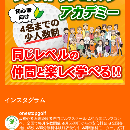
インスタグラム
onestopgolf
⛳️初心者＆未経験者専門ゴルフスクール
⛳️初心者ゴルフコン
ペ、全国で毎月多数開催
⛳️月6600円からの安心料金
⛳️全国各
地に46校
⛳️90分無料体験好評受付中
⛳️8回無料モニター、好評