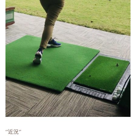
‘’
近況
‘’