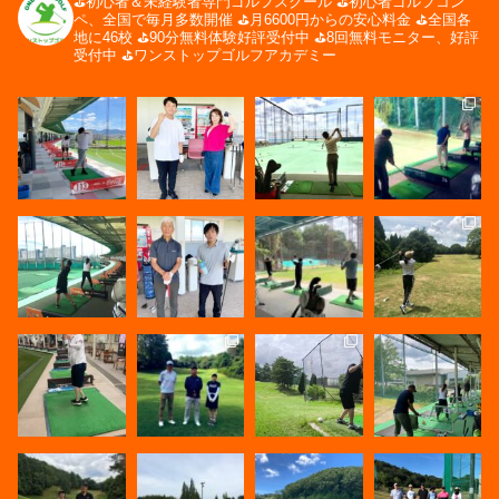
⛳️初心者＆未経験者専門ゴルフスクール
⛳️初心者ゴルフコン
ペ、全国で毎月多数開催
⛳️月6600円からの安心料金
⛳️全国各
地に46校
⛳️90分無料体験好評受付中
⛳️8回無料モニター、好評
受付中
⛳️ワンストップゴルフアカデミー