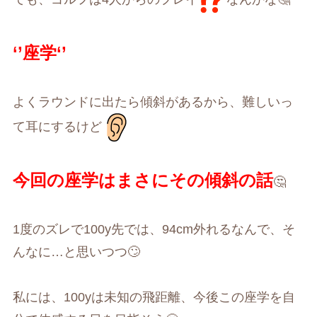
‘’
座学
‘’
よくラウンドに出たら傾斜があるから、難しいっ
て耳にするけど
今回の座学はまさにその傾斜の話
🤔
1
度のズレで
100y
先では、
94cm
外れるなんで、そ
んなに
…
と思いつつ
🙄
私には、
100y
は未知の飛距離、今後この座学を自