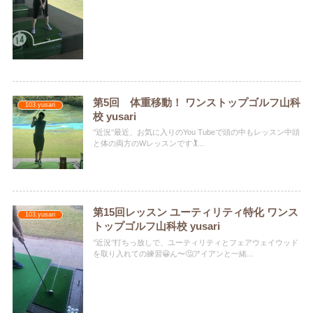
第5回 体重移動！ ワンストップゴルフ山科
103.yusari
校 yusari
‘’近況‘’最近、お気に入りのYou Tubeで頭の中もレッスン中頭
と体の両方のWレッスンです🏌️‍...
第15回レッスン ユーティリティ特化 ワンス
103.yusari
トップゴルフ山科校 yusari
‘’近況‘’打ちっ放しで、ユーティリティとフェアウェイウッド
を取り入れての練習😀ん〜🤔アイアンと一緒...