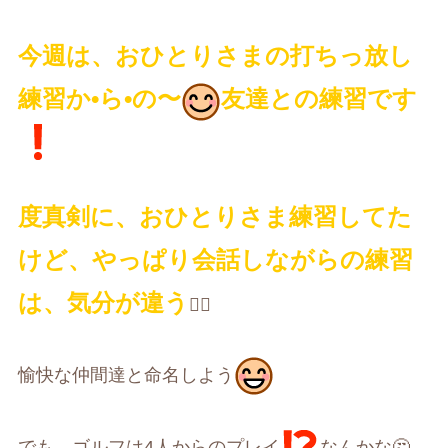
今週は、おひとりさまの打ちっ放し
練習か
•
ら
•
の〜
友達との練習です
度真剣に、おひとりさま練習してた
けど、やっぱり会話しながらの練習
は、気分が違う
🏌️‍♀️
愉快な仲間達と命名しよう
でも、ゴルフは
4
人からのプレイ
なんかな
🤔