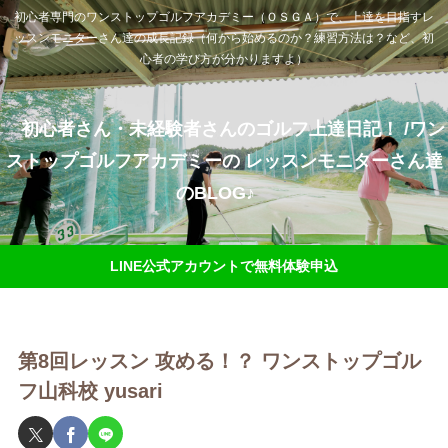
初心者専門のワンストップゴルフアカデミー（ＯＳＧＡ）で、上達を目指すレ
ッスンモニターさん達の成長記録（何から始めるのか？練習方法は？など、初
心者の学び方が分かりますよ）
初心者さん・未経験者さんのゴルフ上達日記！ /ワン
ストップゴルフアカデミーの レッスンモニターさん達
のBLOG♪
LINE公式アカウントで無料体験申込
第8回レッスン 攻める！？️ ワンストップゴル
フ山科校 yusari