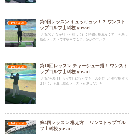
第9回レッスン キュッキュッ！？️ ワンスト
103.yusari
ップゴルフ山科校 yusari
‘’近況‘’なかなか打ちっ放しに行く時間が取れなくて、今週は
動画レッスンです😀今でこそ、多少のゴルフ...
第10回レッスン チャーシュー麺！ ワンスト
103.yusari
ップゴルフ山科校 yusari
‘’近況‘’今週は打ちっ放しに行っても、30分位しか時間取ずお
まけに、今週は動画レッスンも少しだけ今...
第4回レッスン 構え方！ ワンストップゴル
103.yusari
フ山科校 yusari