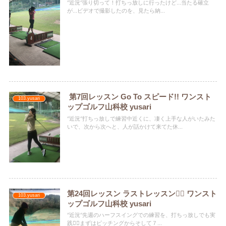
‘’近況‘’張り切って！打ちっ放しに行ったけど...当たる確立
が...ビデオで撮影したのを、見たら納...
第7回レッスン Go To スピード!! ワンスト
103.yusari
ップゴルフ山科校 yusari
‘’近況‘’打ちっ放しで練習中近くに、凄く上手な人がいたみた
いで、次から次へと、人が話かけて来てた休...
第24回レッスン ラストレッスン🏌️‍♀️ ワンスト
103.yusari
ップゴルフ山科校 yusari
‘’近況‘’先週のハーフスイングでの練習を、打ちっ放しでも実
践🏌️‍♀️まずはピッチングからそして７...