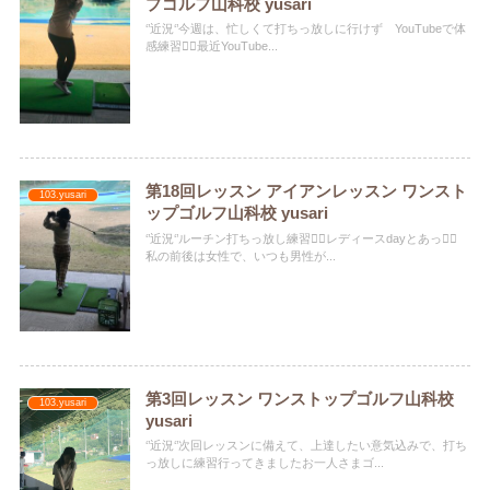
プゴルフ山科校 yusari
‘’近況‘’今週は、忙しくて打ちっ放しに行けず YouTubeで体
感練習🏌️‍♀️最近YouTube...
第18回レッスン アイアンレッスン ワンスト
103.yusari
ップゴルフ山科校 yusari
‘’近況‘’ルーチン打ちっ放し練習🏌️‍♀️レディースdayとあって🏻
私の前後は女性で、いつも男性が...
第3回レッスン ワンストップゴルフ山科校
103.yusari
yusari
‘’近況‘’次回レッスンに備えて、上達したい意気込みで、打ち
っ放しに練習行ってきました️お一人さまゴ...