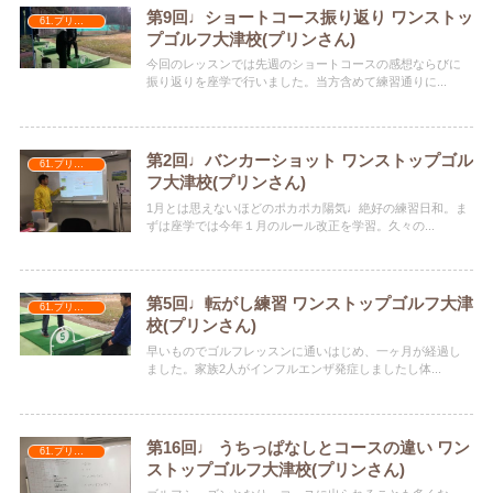
第9回♩ショートコース振り返り ワンストッ
61.プリンさん
プゴルフ大津校(プリンさん)
今回のレッスンでは先週のショートコースの感想ならびに
振り返りを座学で行いました。当方含めて練習通りに...
第2回♩バンカーショット ワンストップゴル
61.プリンさん
フ大津校(プリンさん)
1月とは思えないほどのポカポカ陽気♩絶好の練習日和。ま
ずは座学では今年１月のルール改正を学習。久々の...
第5回♩転がし練習 ワンストップゴルフ大津
61.プリンさん
校(プリンさん)
早いものでゴルフレッスンに通いはじめ、一ヶ月が経過し
ました。家族2人がインフルエンザ発症しましたし体...
第16回♩ うちっぱなしとコースの違い ワン
61.プリンさん
ストップゴルフ大津校(プリンさん)