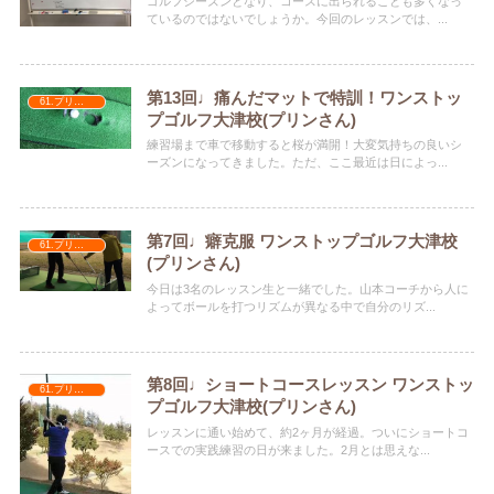
ゴルフシーズンとなり、コースに出られることも多くなっ
ているのではないでしょうか。今回のレッスンでは、...
第13回♩痛んだマットで特訓！ワンストッ
61.プリンさん
プゴルフ大津校(プリンさん)
練習場まで車で移動すると桜が満開！大変気持ちの良いシ
ーズンになってきました。ただ、ここ最近は日によっ...
第7回♩癖克服 ワンストップゴルフ大津校
61.プリンさん
(プリンさん)
今日は3名のレッスン生と一緒でした。山本コーチから人に
よってボールを打つリズムが異なる中で自分のリズ...
第8回♩ショートコースレッスン ワンストッ
61.プリンさん
プゴルフ大津校(プリンさん)
レッスンに通い始めて、約2ヶ月が経過。ついにショートコ
ースでの実践練習の日が来ました。2月とは思えな...