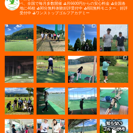
ペ、全国で毎月多数開催
⛳️月6600円からの安心料金
⛳️全国各
地に46校
⛳️90分無料体験好評受付中
⛳️8回無料モニター、好評
受付中
⛳️ワンストップゴルフアカデミー