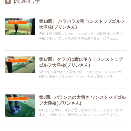
関連記事
第18回♩ バラバラ改善 ワンストップゴルフ
61.プリンさん
大津校(プリンさん)
今回は約２週間ぶりのレッスンでした。前回同様にクラブ
を縦に使い、フェイスの向きを意識するように学んだ...
第17回♩クラブは縦に使う！ワンストップ
61.プリンさん
ゴルフ大津校(プリンさん)
5月ですが夏のような暑さが続いております。レッスンの1
時間も汗がとまりませんでした。今回は座学でクラ...
第3回♩バランスの大切さ ワンストップゴル
61.プリンさん
フ大津校(プリンさん)
冬になると毎年、血行が悪くなるのか肩こりがひどくなり
ます。今年に入って週一回のゴルフレッスンがちょう...