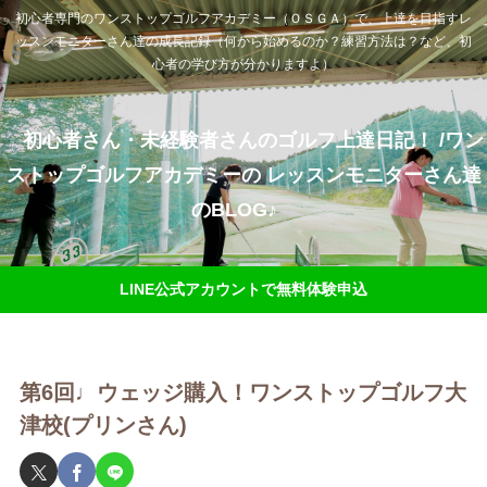
初心者専門のワンストップゴルフアカデミー（ＯＳＧＡ）で、上達を目指すレ
ッスンモニターさん達の成長記録（何から始めるのか？練習方法は？など、初
心者の学び方が分かりますよ）
初心者さん・未経験者さんのゴルフ上達日記！ /ワン
ストップゴルフアカデミーの レッスンモニターさん達
のBLOG♪
LINE公式アカウントで無料体験申込
第6回♩ウェッジ購入！ワンストップゴルフ大
津校(プリンさん)