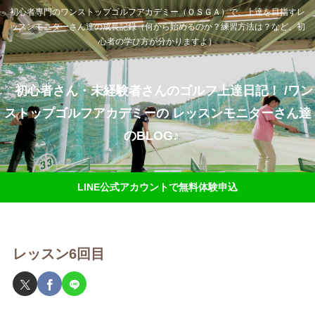
初心者専門のワンストップゴルフアカデミー（ＯＳＧＡ）で、上達を目指すレ
ッスンモニターさん達の成長記録（何から始めるのか？練習方法は？など、初
心者の学び方が分かりますよ）
初心者さん・未経験者さんのゴルフ上達日記！ /ワン
ストップゴルフアカデミーの レッスンモニターさん達
のBLOG♪
LINE公式アカウントで無料体験申込
レッスン6回目