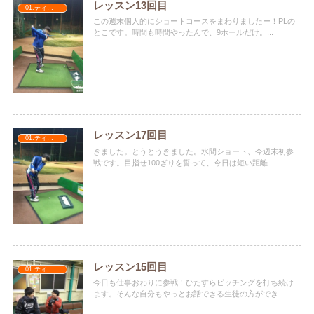
レッスン13回目
01.ティナターナ
この週末個人的にショートコースをまわりましたー！PLの
とこです。時間も時間やったんで、9ホールだけ。...
レッスン17回目
01.ティナターナ
きました。とうとうきました。水間ショート、今週末初参
戦です。目指せ100ぎりを誓って、今日は短い距離...
レッスン15回目
01.ティナターナ
今日も仕事おわりに参戦！ひたすらピッチングを打ち続け
ます。そんな自分もやっとお話できる生徒の方ができ...