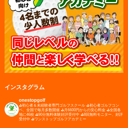
インスタグラム
onestopgolf
⛳️初心者＆未経験者専門ゴルフスクール
⛳️初心者ゴルフコン
ペ、全国で毎月多数開催
⛳️月6600円からの安心料金
⛳️全国各
地に46校
⛳️90分無料体験好評受付中
⛳️8回無料モニター、好評
受付中
⛳️ワンストップゴルフアカデミー