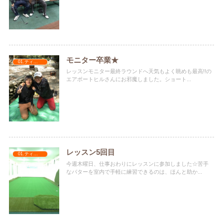
モニター卒業★
01.ティナターナ
レッスンモニター最終ラウンドへ天気もよく眺めも最高!!の
エアポートヒルさんにお邪魔しました。ショート...
レッスン5回目
01.ティナターナ
今週木曜日、仕事おわりにレッスンに参加しました☆苦手
なパターを室内で手軽に練習できるのは、ほんと助か...