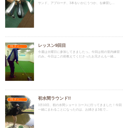
サンド、アプローチ、3本をいかにうつか、を練習し...
レッスン9回目
01.ティナターナ
今週は火曜日に参加してきましたっ。今回は初の室内練習
のみ。今日はこの前教えてくださったお兄さんも一緒...
初水間ラウンド!!
01.ティナターナ
3月10日、初の水間ショートコースに行ってきました！今回
一緒にまわることになったのは、お姉さま3名で...