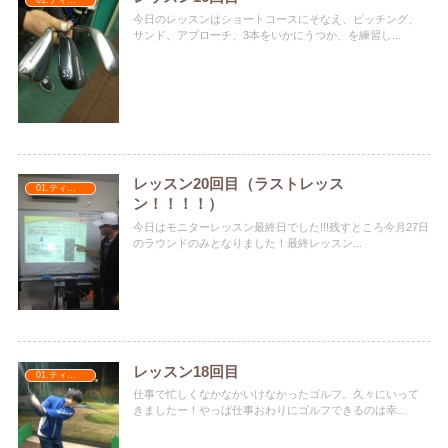
今日のレッスンはショートコースにそなえ、ピッチング、
サンド、アプローチ、3本をいかにうつか、を練習し...
レッスン20回目（ラストレッス
01.ティナターナ
ン！！！！）
今日はモニターレッスン最終日でした!!!残すところ今月27日
のラウンドのみとなりました！最終レッスン...
レッスン18回目
01.ティナターナ
仕事で忙しくなかなかいけなかったゴルフ。久々にいって
きましたー！やっぱ仕事おわりにゴルフできるのは幸...