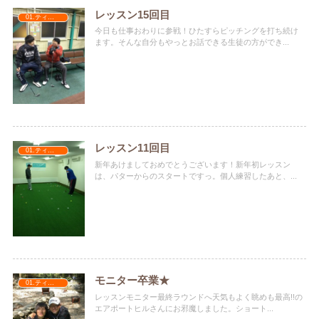
レッスン15回目
01.ティナターナ
今日も仕事おわりに参戦！ひたすらピッチングを打ち続け
ます。そんな自分もやっとお話できる生徒の方ができ...
レッスン11回目
01.ティナターナ
新年あけましておめでとうございます！新年初レッスン
は、パターからのスタートですっ。個人練習したあと、...
モニター卒業★
01.ティナターナ
レッスンモニター最終ラウンドへ天気もよく眺めも最高!!の
エアポートヒルさんにお邪魔しました。ショート...