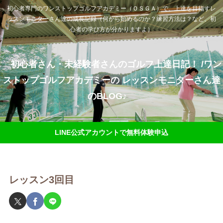
初心者専門のワンストップゴルフアカデミー（ＯＳＧＡ）で、上達を目指すレ
ッスンモニターさん達の成長記録（何から始めるのか？練習方法は？など、初
心者の学び方が分かりますよ）
初心者さん・未経験者さんのゴルフ上達日記！ /ワン
ストップゴルフアカデミーの レッスンモニターさん達
のBLOG♪
LINE公式アカウントで無料体験申込
レッスン3回目