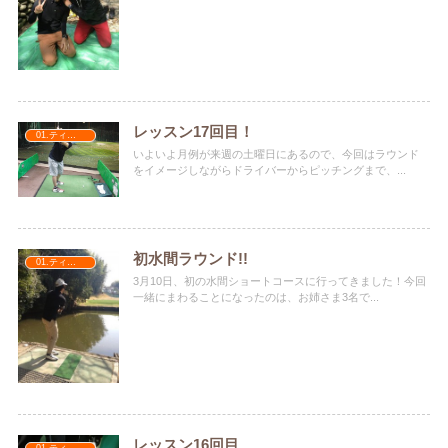
レッスン17回目！
01.ティナターナ
いよいよ月例が来週の土曜日にあるので、今回はラウンド
をイメージしながらドライバーからピッチングまで、...
初水間ラウンド!!
01.ティナターナ
3月10日、初の水間ショートコースに行ってきました！今回
一緒にまわることになったのは、お姉さま3名で...
レッスン16回目
01.ティナターナ