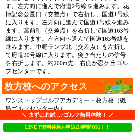
す。左方向に進んで府道2号線を進みます。花
博記念公園口（交差点）で右折し、国道1号線
に入ります。左方向に進んで国道1号線を進み
ます。宮前町（交差点）を右折して国道163号
線に入ります。左方向へ進んで国道163号線を
進みます。中野ランプ北（交差点）を左折し
て府道20号線に入ります。突き当たりの信号
を右折します。約200m先、右側が忍ケ丘ゴル
フセンターです。
枚方校へのアクセス
ワンストップゴルフアカデミー・枚方校（磯
島ゴルフセンター内）
＼ まずはお試し♪ゴルフ無料体験！ ／
〒573-1188 大阪府枚方市磯島北町１５−１
LINEで無料体験お申込(24時間OK)！！