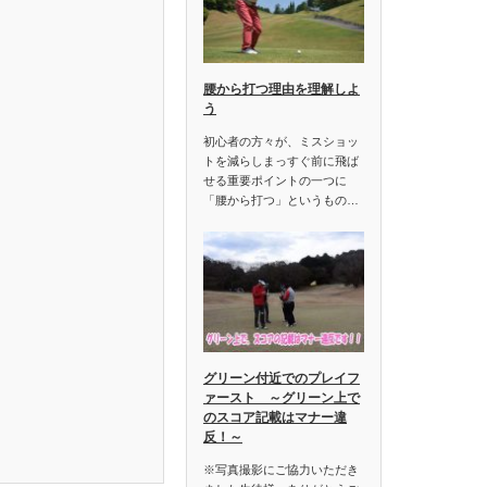
腰から打つ理由を理解しよ
う
初心者の方々が、ミスショッ
トを減らしまっすぐ前に飛ば
せる重要ポイントの一つに
「腰から打つ」というもの…
グリーン付近でのプレイフ
ァースト ～グリーン上で
のスコア記載はマナー違
反！～
※写真撮影にご協力いただき