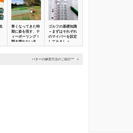
名
寒くなってきた時
ゴルフの基礎知識
期に姿を現す、テ
～まずはそれぞれ
ィーボーリング！
のマイパーを設定
聞き慣れない名
してみましょ
前…
う！…
パターの練習方法のご紹介^^