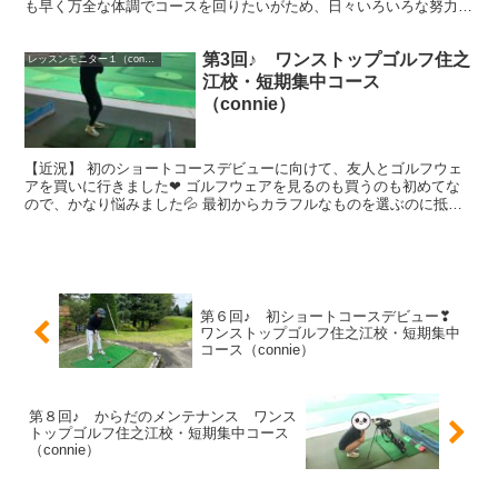
も早く万全な体調でコースを回りたいがため、日々いろいろな努力を
しつつ、またこの日がやってきました～😀 ...
第3回♪ ワンストップゴルフ住之
レッスンモニター１（connie）
江校・短期集中コース
（connie）
【近況】 初のショートコースデビューに向けて、友人とゴルフウェ
アを買いに行きました❤ ゴルフウェアを見るのも買うのも初めてな
ので、かなり悩みました💦 最初からカラフルなものを選ぶのに抵抗
があり、まずはスキッとしたニューバランス...
第６回♪ 初ショートコースデビュー❣
ワンストップゴルフ住之江校・短期集中
コース（connie）
第８回♪ からだのメンテナンス ワンス
トップゴルフ住之江校・短期集中コース
（connie）