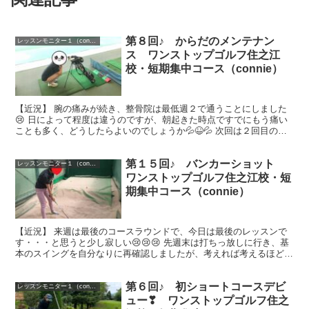
第８回♪ からだのメンテナン
レッスンモニター１（connie）
ス ワンストップゴルフ住之江
校・短期集中コース（connie）
【近況】 腕の痛みが続き、整骨院は最低週２で通うことにしました
😢 日によって程度は違うのですが、朝起きた時点ですでにもう痛い
ことも多く、どうしたらよいのでしょうか💦😆💦 次回は２回目のシ
ョートコースなのにどうしよう・・・💦 最...
第１５回♪ バンカーショット
レッスンモニター１（connie）
ワンストップゴルフ住之江校・短
期集中コース（connie）
【近況】 来週は最後のコースラウンドで、今日は最後のレッスンで
す・・・と思うと少し寂しい😢😢😢 先週末は打ちっ放しに行き、基
本のスイングを自分なりに再確認しましたが、考えれば考えるほど訳
がわからなくなってきて、 ますます意気消...
第６回♪ 初ショートコースデビ
レッスンモニター１（connie）
ュー❣ ワンストップゴルフ住之