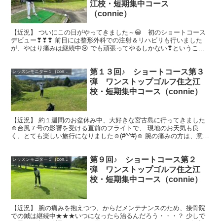
江校・短期集中コース
（connie）
【近況】 ついにこの日がやってきました～😀 初のショートコース
デビュー❣❣❣ 前日には整形外科での注射＆リハビリも行いました
が、やはり痛みは継続中😢 でも頑張ってやるしかない❣ということ
で、不安ながら、ドキドキワクワクです!(...
第１３回♪ ショートコース第３
レッスンモニター１（connie）
弾 ワンストップゴルフ住之江
校・短期集中コース（connie）
【近況】 約１週間のお盆休み中、大好きな宮古島に行ってきました
☺台風７号の影響を受ける直前のフライトで、 現地のお天気も良
く、とても楽しい旅行になりました☺(#^^#)☺ 腕の痛みの方は、意外
にも少しましになりつつあったのです...
第９回♪ ショートコース第２
レッスンモニター１（connie）
弾 ワンストップゴルフ住之江
校・短期集中コース（connie）
【近況】 腕の痛みを抱えつつ、からだメンテナンスのため、接骨院
での鍼は継続中★★★いつになったら治るんだろう・・・？ 少しで