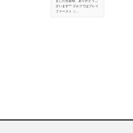
ました生徒様、ありがとうご
ざいます^^ ゴルフではプレイ
ファースト（…