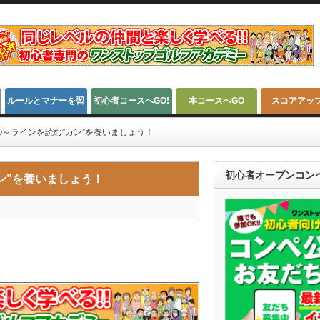
ルールとマナーを習
初心者コースへGO!
本コースへGO
スコアアッ
得
～ラインを読む”カン”を養いましょう！
初心者オープンコン
ン”を養いましょう！