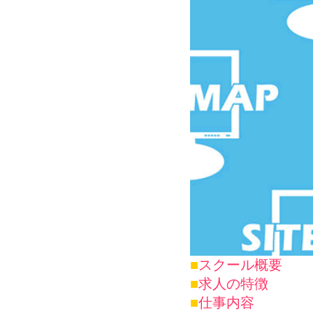
■
スクール概要
■
求人の特徴
■
仕事内容