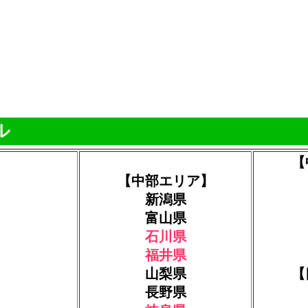
ル
【
【中部エリア】
新潟県
富山県
石川県
福井県
山梨県
【
長野県