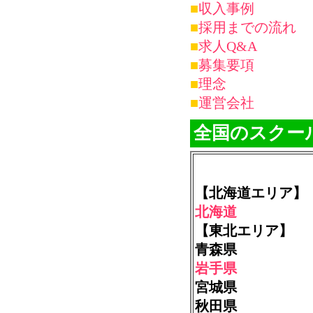
■
収入事例
■
採用までの流れ
■
求人Q&A
■
募集要項
■
理念
■
運営会社
全国のスクー
【北海道エリア】
北海道
【東北エリア】
青森県
岩手県
宮城県
秋田県