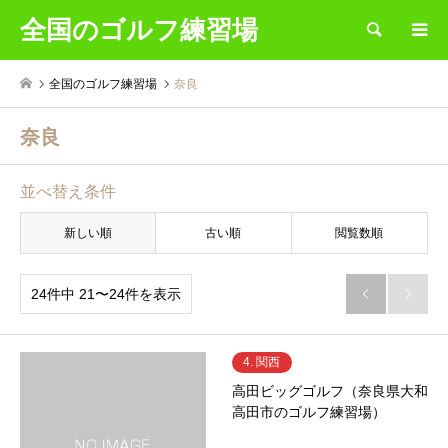
全国のゴルフ練習場
検索
全国のゴルフ練習場
奈良
奈良
並べ替え条件
新しい順
古い順
閲覧数順
24件中 21〜24件を表示


4. 関西
高田ビッグゴルフ（奈良県大和
高田市のゴルフ練習場）