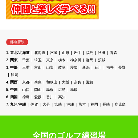
都道府県
1. 東北/北海道
北海道
宮城
山形
岩手
福島
秋田
青森
2. 関東
千葉
埼玉
東京
栃木
神奈川
群馬
茨城
3. 中部
三重
富山
山梨
岐阜
愛知
新潟
石川
福井
長野
静岡
4. 関西
京都
兵庫
和歌山
大阪
奈良
滋賀
5. 中国
山口
岡山
島根
広島
鳥取
6. 四国
徳島
愛媛
香川
高知
7. 九州/沖縄
佐賀
大分
宮崎
沖縄
熊本
福岡
長崎
鹿児島
全国のゴルフ練習場