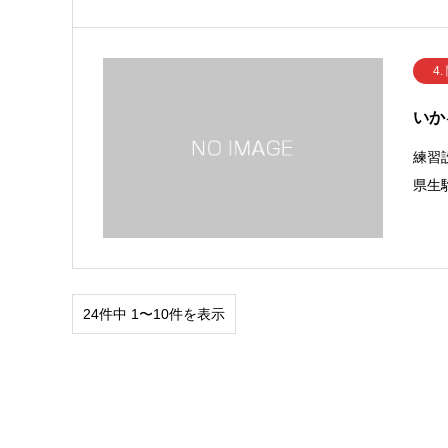
4.
いか
練習
県生駒
24件中 1〜10件を表示