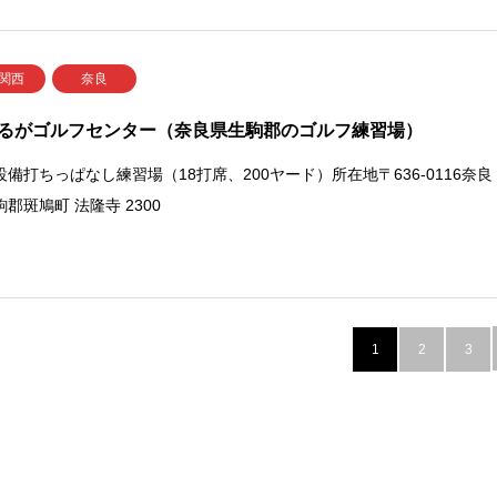
 関西
奈良
るがゴルフセンター（奈良県生駒郡のゴルフ練習場）
設備打ちっぱなし練習場（18打席、200ヤード）所在地〒636-0116奈良
郡斑鳩町 法隆寺 2300
1
2
3