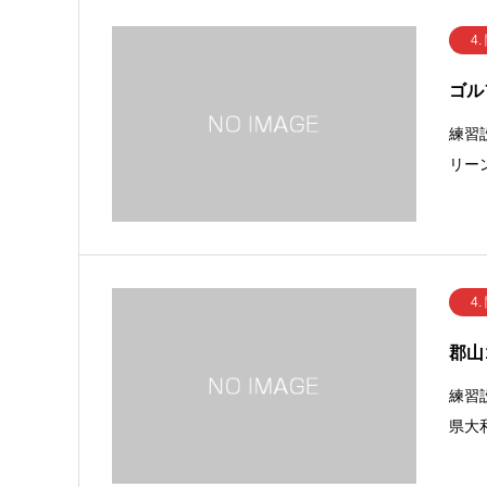
4.
ゴル
練習
リー
4.
郡山
練習
県大