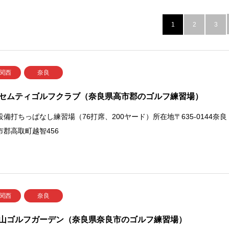
1
2
3
 関西
奈良
セムティゴルフクラブ（奈良県高市郡のゴルフ練習場）
設備打ちっぱなし練習場（76打席、200ヤード）所在地〒635-0144奈良
市郡高取町越智456
 関西
奈良
山ゴルフガーデン（奈良県奈良市のゴルフ練習場）