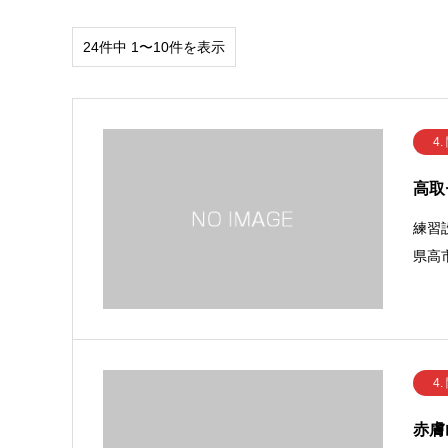
24件中 1〜10件を表示
4.
高取
練習
県高
4.
赤膚