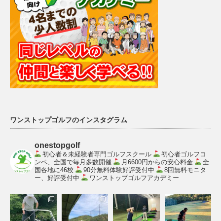
ワンストップゴルフのインスタグラム
onestopgolf
初心者＆未経験者専門ゴルフスクール
初心者ゴルフコ
ンペ、全国で毎月多数開催
月6600円からの安心料金
全
国各地に46校
90分無料体験好評受付中
8回無料モニタ
ー、好評受付中
ワンストップゴルフアカデミー