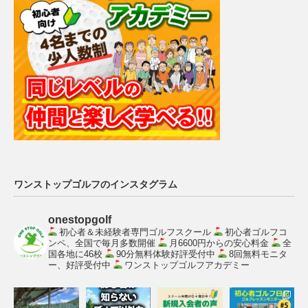
ワンストップゴルフのインスタグラム
onestopgolf
初心者＆未経験者専門ゴルフスクール
初心者ゴルフコ
ンペ、全国で毎月多数開催
月6600円からの安心料金
全
国各地に46校
90分無料体験好評受付中
8回無料モニタ
ー、好評受付中
ワンストップゴルフアカデミー