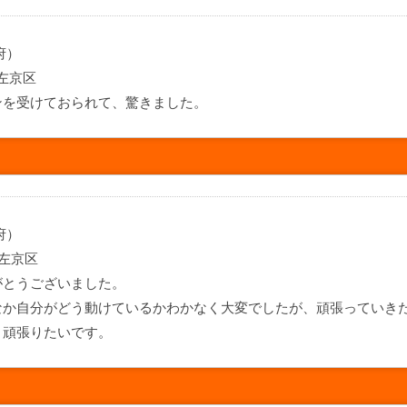
府）
市左京区
ンを受けておられて、驚きました。
府）
市左京区
がとうございました。
なか自分がどう動けているかわかなく大変でしたが、頑張っていき
う頑張りたいです。