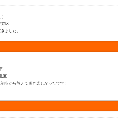
府）
市左京区
だきました。
府）
市北区
に初歩から教えて頂き楽しかったです！