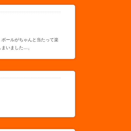
、ボールがちゃんと当たって楽
しまいました…。