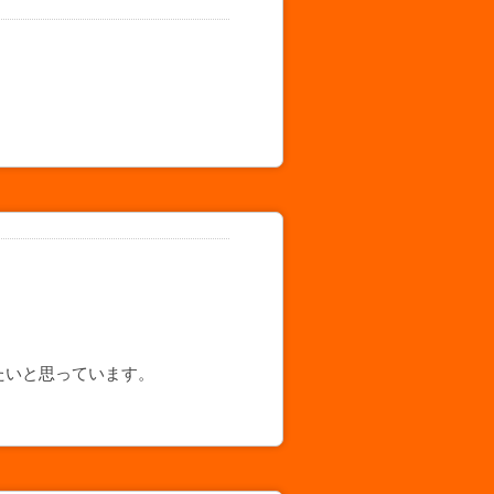
たいと思っています。