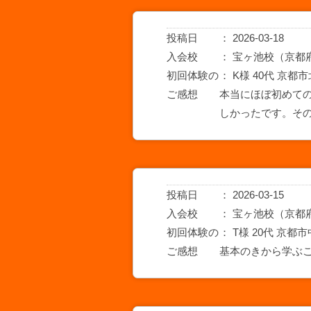
投稿日
2026-03-18
入会校
宝ヶ池校（京都
初回体験の
K様 40代 京都
ご感想
本当にほぼ初めて
しかったです。そ
投稿日
2026-03-15
入会校
宝ヶ池校（京都
初回体験の
T様 20代 京都
ご感想
基本のきから学ぶ