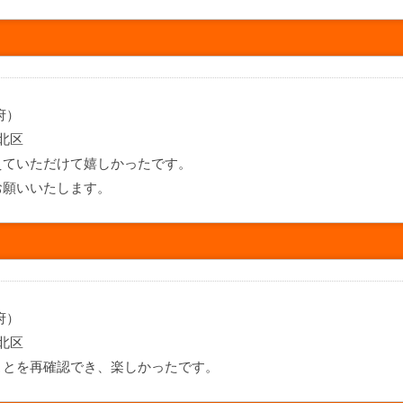
府）
市北区
えていただけて嬉しかったです。
お願いいたします。
府）
市北区
ことを再確認でき、楽しかったです。