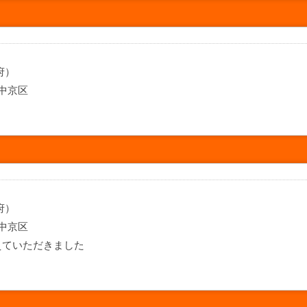
府）
市中京区
府）
市中京区
えていただきました