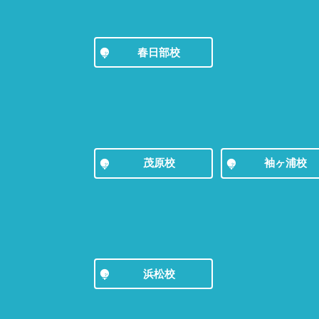
春日部校
茂原校
袖ヶ浦校
浜松校